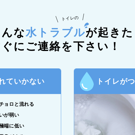
トイレの
こんな
水トラブル
が起きた
すぐにご連絡を下さい！
れていかない
トイレが
チョロと流れる
いが弱い
極端に低い