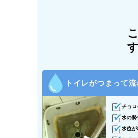
トイレがつまって流
チョロ
水の勢
水位が