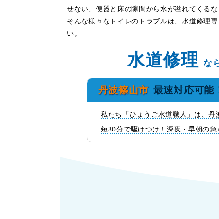
せない、便器と床の隙間から水が溢れてくるな
そんな様々なトイレのトラブルは、水道修理専
い。
水道修理
な
丹波篠山市
最速対応可能
私たち「ひょうご水道職人」は、丹
短30分で駆けつけ！深夜・早朝の