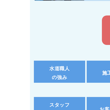
水道職人
施
の強み
スタッフ
お客