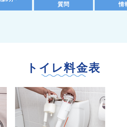
質問
情
トイレ料金表