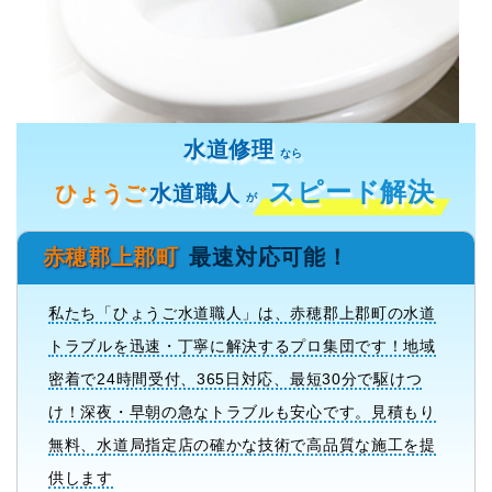
水道修理
なら
スピード解決
ひょうご
水道職人
が
赤穂郡上郡町
最速対応可能！
私たち「ひょうご水道職人」は、赤穂郡上郡町の水道
トラブルを迅速・丁寧に解決するプロ集団です！地域
密着で24時間受付、365日対応、最短30分で駆けつ
け！深夜・早朝の急なトラブルも安心です。見積もり
無料、水道局指定店の確かな技術で高品質な施工を提
供します