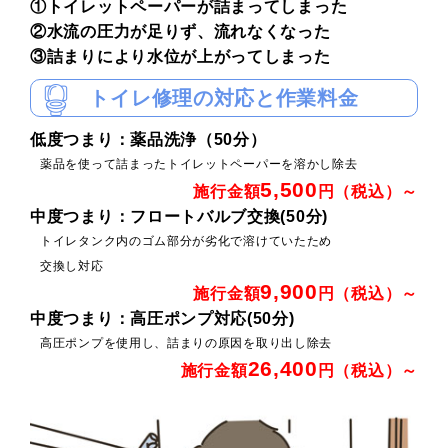
①トイレットペーパーが詰まってしまった
②水流の圧力が足りず、流れなくなった
③詰まりにより水位が上がってしまった
トイレ修理の対応と作業料金
低度つまり：薬品洗浄（50分）
薬品を使って詰まったトイレットペーパーを溶かし除去
5,500
施行金額
円（税込）～
中度つまり：フロートバルブ交換(50分)
トイレタンク内のゴム部分が劣化で溶けていたため
交換し対応
9,900
施行金額
円（税込）～
中度つまり：高圧ポンプ対応(50分)
高圧ポンプを使用し、詰まりの原因を取り出し除去
26,400
施行金額
円（税込）～