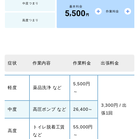
症状
作業内容
作業料金
出張料金
5,500円
軽度
薬品洗浄 など
～
3,300円 / 出
中度
高圧ポンプ など
26,400～
張1回
トイレ脱着工賃
55,000円
高度
など
～