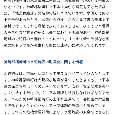
神崎郡福崎町の水道修繕工事店は、地域密着型が大きな特徴の
ひとつです。神崎郡福崎町上下水道局から指定を受けた店舗
は、「地元修繕店」の名称で親しまれています。水回りで何か
不具合があったとき、出張から点検、さらに見積書の作成まで
無料で行ってくれる店舗は少なくありません。ひょうご水道職
人を含む専門業者の多くは長年にわたる実績があり、神崎郡福
崎町内で蛇口の水漏れ・トイレのつまり・水道管の破損など各
種の水トラブルが発生した際には速やかに対応してくれます。
神崎郡福崎町の水道施設の耐震化に関する情報
水道施設は、市民生活にとって重要なライフラインのひとつで
す。神崎郡福崎町は大規模な地震が発生したときでも、上下水
道の保全管理は不可欠と考えています。安心・安全な水を滞り
なく供給するだけでなく、下水処理も維持しなければなりませ
ん。そのため神崎郡福崎町の上下水道局では、各施設の耐震性
を強化するとともにバックアップ体制の整備にも努めていま
す。これらの危機管理対策により、水道施設の安全性はさらに