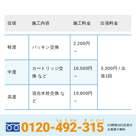
症状
施工内容
施工料金
出張料金
2,200円
軽度
パッキン交換
～
カートリッジ交
16,500円
3,300円 / 出
中度
換 など
～
張1回
混合水栓交換 な
19,800円
高度
ど
～
キッチン・台所（水漏れ）の事例