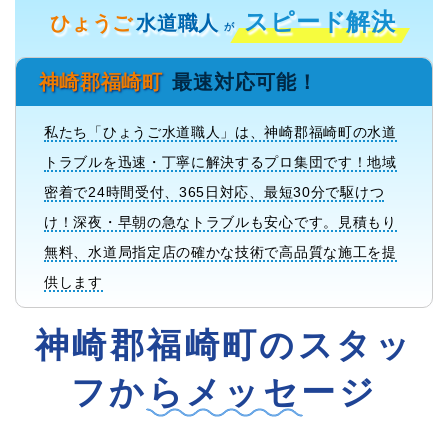
スピード解決
ひょうご
水道職人
が
神崎郡福崎町
最速対応可能！
私たち「ひょうご水道職人」は、神崎郡福崎町の水道
トラブルを迅速・丁寧に解決するプロ集団です！地域
密着で24時間受付、365日対応、最短30分で駆けつ
け！深夜・早朝の急なトラブルも安心です。見積もり
無料、水道局指定店の確かな技術で高品質な施工を提
供します
神崎郡福崎町のスタッ
フからメッセージ