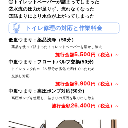
①トイレットペーパーが詰まってしまった
②水流の圧力が足りず、流れなくなった
③詰まりにより水位が上がってしまった
トイレ修理の対応と作業料金
低度つまり：薬品洗浄（50分）
薬品を使って詰まったトイレットペーパーを溶かし除去
5,500
施行金額
円（税込）～
中度つまり：フロートバルブ交換(50分)
トイレタンク内のゴム部分が劣化で溶けていたため
交換し対応
9,900
施行金額
円（税込）～
中度つまり：高圧ポンプ対応(50分)
高圧ポンプを使用し、詰まりの原因を取り出し除去
26,400
施行金額
円（税込）～