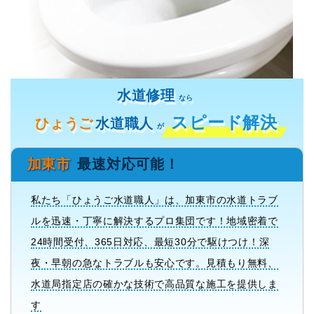
水道修理
なら
スピード解決
ひょうご
水道職人
が
加東市
最速対応可能！
私たち「ひょうご水道職人」は、加東市の水道トラブ
ルを迅速・丁寧に解決するプロ集団です！地域密着で
24時間受付、365日対応、最短30分で駆けつけ！深
夜・早朝の急なトラブルも安心です。見積もり無料、
水道局指定店の確かな技術で高品質な施工を提供しま
す