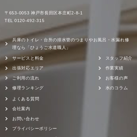
〒653-0053 神戸市長田区本庄町2-8-1
TEL
0120-492-315
兵庫のトイレ・台所の排水管のつまりやお風呂・水漏れ修
理なら「ひょうご水道職人」
サービスと料金
スタッフ紹介
出張対応エリア
作業実績
ご利用の流れ
お客様の声
修理ランキング
水のコラム
よくある質問
会社案内
お問い合わせ
プライバシーポリシー