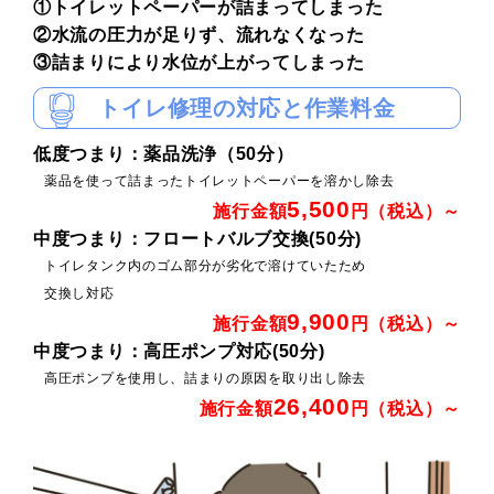
①トイレットペーパーが詰まってしまった
②水流の圧力が足りず、流れなくなった
③詰まりにより水位が上がってしまった
トイレ修理の対応と作業料金
低度つまり：薬品洗浄（50分）
薬品を使って詰まったトイレットペーパーを溶かし除去
5,500
施行金額
円（税込）～
中度つまり：フロートバルブ交換(50分)
トイレタンク内のゴム部分が劣化で溶けていたため
交換し対応
9,900
施行金額
円（税込）～
中度つまり：高圧ポンプ対応(50分)
高圧ポンプを使用し、詰まりの原因を取り出し除去
26,400
施行金額
円（税込）～