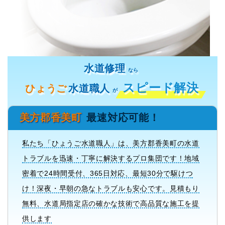
水道修理
なら
スピード解決
ひょうご
水道職人
が
美方郡香美町
最速対応可能！
私たち「ひょうご水道職人」は、美方郡香美町の水道
トラブルを迅速・丁寧に解決するプロ集団です！地域
密着で24時間受付、365日対応、最短30分で駆けつ
け！深夜・早朝の急なトラブルも安心です。見積もり
無料、水道局指定店の確かな技術で高品質な施工を提
供します