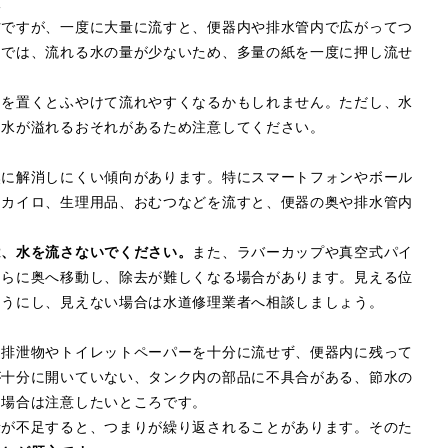
た
材ですが、一度に大量に流すと、便器内や排水管内で広がってつ
レでは、流れる水の量が少ないため、多量の紙を一度に押し流せ
間を置くとふやけて流れやすくなるかもしれません。ただし、水
ら水が溢れるおそれがあるため注意してください。
然に解消しにくい傾向があります。特にスマートフォンやボール
てカイロ、生理用品、おむつなどを流すと、便器の奥や排水管内
は、水を流さないでください。
また、ラバーカップや真空式パイ
さらに奥へ移動し、除去が難しくなる場合があります。見える位
ようにし、見えない場合は水道修理業者へ相談しましょう。
、排泄物やトイレットペーパーを十分に流せず、便器内に残って
が十分に開いていない、タンク内の部品に不具合がある、節水の
た場合は注意したいところです。
量が不足すると、つまりが繰り返されることがあります。そのた