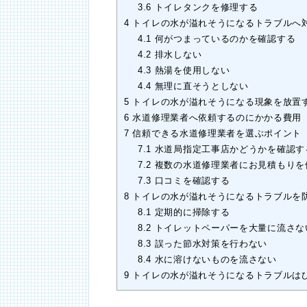
3.6
トイレタンクを修理する
4
トイレの水が溢れそうになるトラブルへ
4.1
何がつまっているのかを確認する
4.2
排水しない
4.3
熱湯を使用しない
4.4
無理に直そうとしない
5
トイレの水が溢れそうになる現象を放置
6
水道修理業者へ依頼するのにかかる費用
7
信頼できる水道修理業者を選ぶポイント
7.1
水道局指定工事店かどうかを確認す
7.2
複数の水道修理業者にお見積もりを
7.3
口コミを確認する
8
トイレの水が溢れそうになるトラブルを
8.1
定期的に掃除する
8.2
トイレットペーパーを大量に流さな
8.3
誤った節水対策を行わない
8.4
水に溶けないものを流さない
9
トイレの水が溢れそうになるトラブルは