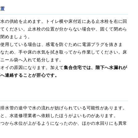
処置
ず水の供給を止めます。トイレ横や床付近にある止水栓を右に回
してください。止水栓の位置が分からない場合や、固くて閉めら
を閉めましょう。
を使用している場合は、感電を防ぐために電源プラグを抜きま
険なため、手や床の水気を拭き取ってから作業してください。床
ビニール袋へ入れて処分します。
ニオイの原因になります。加えて
集合住宅では、階下へ水漏れが
家へ連絡することが肝心です。
や排水管の途中で水の流れが妨げられている可能性があります。
のと、水道修理業者へ依頼したほうがよいものがあります。
いつから水位が上がるようになったのか、ほかの水回りにも異常