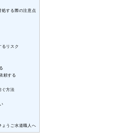
対処する際の注意点
するリスク
る
依頼する
防ぐ方法
い
ひょうご水道職人へ