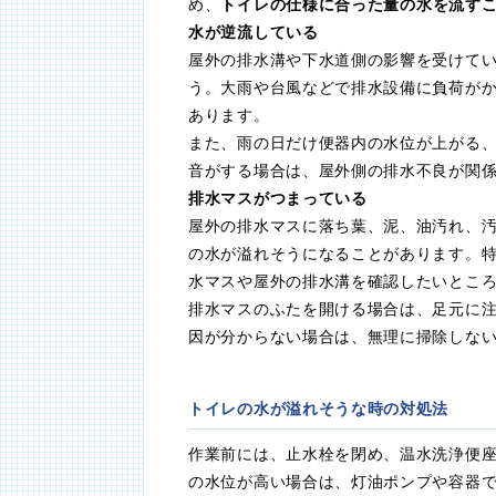
め、
トイレの仕様に合った量の水を流す
水が逆流している
屋外の排水溝や下水道側の影響を受けて
う。大雨や台風などで排水設備に負荷が
あります。
また、雨の日だけ便器内の水位が上がる
音がする場合は、屋外側の排水不良が関
排水マスがつまっている
屋外の排水マスに落ち葉、泥、油汚れ、
の水が溢れそうになることがあります。
水マスや屋外の排水溝を確認したいとこ
排水マスのふたを開ける場合は、足元に
因が分からない場合は、無理に掃除しな
トイレの水が溢れそうな時の対処法
作業前には、止水栓を閉め、温水洗浄便
の水位が高い場合は、灯油ポンプや容器