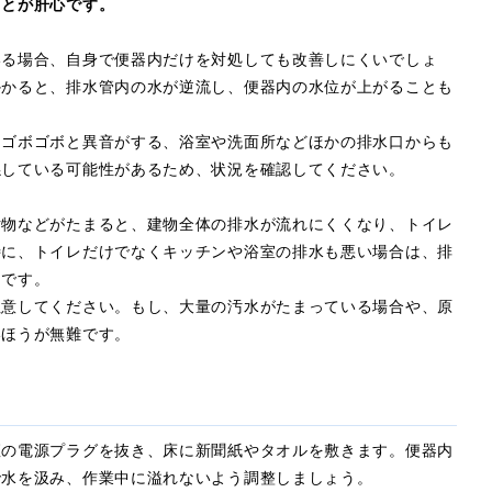
ことが肝心です。
いる場合、自身で便器内だけを対処しても改善しにくいでしょ
かかると、排水管内の水が逆流し、便器内の水位が上がることも
、ゴボゴボと異音がする、浴室や洗面所などほかの排水口からも
係している可能性があるため、状況を確認してください。
汚物などがたまると、建物全体の排水が流れにくくなり、トイレ
特に、トイレだけでなくキッチンや浴室の排水も悪い場合は、排
ろです。
注意してください。もし、大量の汚水がたまっている場合や、原
いほうが無難です。
座の電源プラグを抜き、床に新聞紙やタオルを敷きます。便器内
で水を汲み、作業中に溢れないよう調整しましょう。