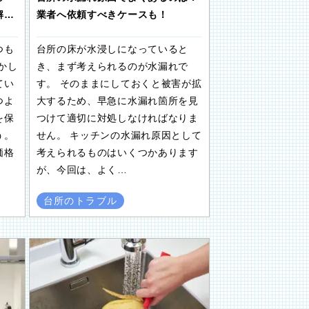
解…
業者へ依頼すべきケースも！
つも
台所の床が水浸しになっていると
かし
き、まず考えられるのが水漏れで
てい
す。 そのままにしておくと被害が拡
つよ
大するため、早急に水漏れ箇所を見
を保
つけて適切に対処しなければなりま
う。
せん。 キッチンの水漏れ原因として
価格
考えられるものはいくつかあります
が、今回は、よく…
台所のトラブル