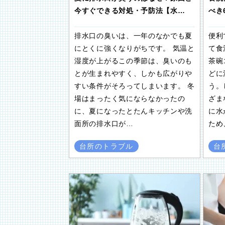
今すぐできる対処・予防法【水…
べき
排水口の臭いは、一年のなかでも夏
便利
にとくに強くなりがちです。 気温と
て食
湿度が上がるこの季節は、臭いのも
茶碗
とが生まれやすく、しかも広がりや
どに
すい条件がそろってしまいます。 冬
う。
場はまったく気にならなかったの
ざま
に、夏になったとたんキッチンや洗
に水
面所の排水口が…
ため
台所のトラブル
台