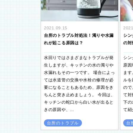
2021.09.15
2021
台所のトラブル対処法！濁りや水漏
シン
れが起こる原因は？
の対
水回りではさまざまなトラブルが発
シン
生しますが、キッチンの水の濁りや
原因
水漏れもその一つです。 場合によっ
ます
ては水道管の交換や水栓の修理が必
ルを
要になることもあるため、原因をき
ので
ちんと突き止めましょう。 今回は、
て対
キッチンの蛇口から白い水が出ると
下の
きの原因や、…
て紹
台所のトラブル
台