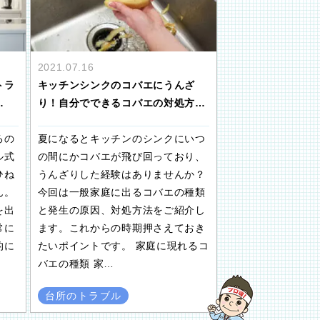
2021.07.16
トラ
キッチンシンクのコバエにうんざ
…
り！自分でできるコバエの対処方…
るの
夏になるとキッチンのシンクにいつ
ル式
の間にかコバエが飛び回っており、
ひね
うんざりした経験はありませんか？
ん。
今回は一般家庭に出るコバエの種類
を出
と発生の原因、対処方法をご紹介し
常に
ます。これからの時期押さえておき
的に
たいポイントです。 家庭に現れるコ
バエの種類 家…
台所のトラブル