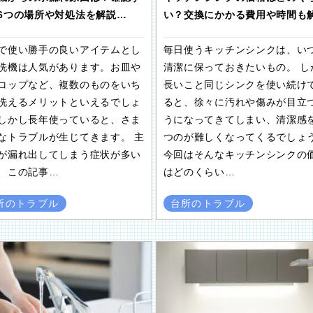
い？交換にかかる費用や時間も
6つの場所や対処法を解説…
毎日使うキッチンシンクは、い
で使い勝手の良いアイテムとし
清潔に保っておきたいもの。 し
洗機は人気があります。お皿や
長いこと同じシンクを使い続け
コップなど、複数のものをいち
ると、徐々に汚れや傷みが目立
洗えるメリットといえるでしょ
うになってきてしまい、清潔感
しかし長年使っていると、さま
つのが難しくなってくるでしょ
なトラブルが生じてきます。 主
今回はそんなキッチンシンクの
が漏れ出してしまう症状が多い
はどのくらい…
、この記事…
台所のトラブル
所のトラブル