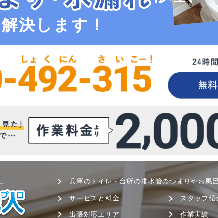
ル解決します！
兵庫のトイレ・台所の排水管のつまりやお風
人」
サービスと料金
スタッフ紹
出張対応エリア
作業実績