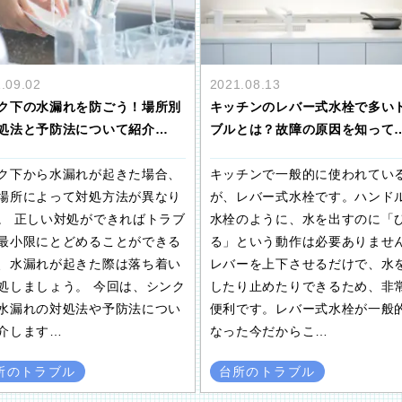
.09.02
2021.08.13
ク下の水漏れを防ごう！場所別
キッチンのレバー式水栓で多い
処法と予防法について紹介…
ブルとは？故障の原因を知って
ク下から水漏れが起きた場合、
キッチンで一般的に使われてい
場所によって対処方法が異なり
が、レバー式水栓です。ハンド
。 正しい対処ができればトラブ
水栓のように、水を出すのに「
最小限にとどめることができる
る」という動作は必要ありませ
、水漏れが起きた際は落ち着い
レバーを上下させるだけで、水
処しましょう。 今回は、シンク
したり止めたりできるため、非
水漏れの対処法や予防法につい
便利です。レバー式水栓が一般
介します…
なった今だからこ…
所のトラブル
台所のトラブル