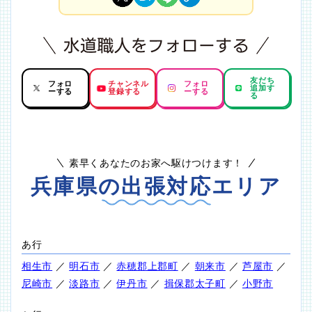
友だち
フォロ
チャンネル
フォロ
追加す
ーする
登録する
ーする
る
素早くあなたのお家へ駆けつけます！
兵庫県の出張対応エリア
あ行
相生市
／
明石市
／
赤穂郡上郡町
／
朝来市
／
芦屋市
／
尼崎市
／
淡路市
／
伊丹市
／
揖保郡太子町
／
小野市