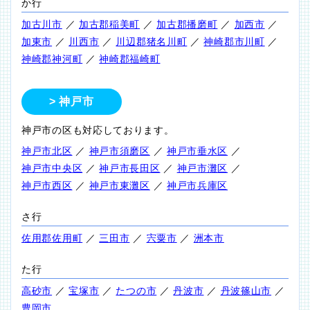
か行
加古川市
／
加古郡稲美町
／
加古郡播磨町
／
加西市
／
加東市
／
川西市
／
川辺郡猪名川町
／
神崎郡市川町
／
神崎郡神河町
／
神崎郡福崎町
神戸市
神戸市の区も対応しております。
神戸市北区
／
神戸市須磨区
／
神戸市垂水区
／
神戸市中央区
／
神戸市長田区
／
神戸市灘区
／
神戸市西区
／
神戸市東灘区
／
神戸市兵庫区
さ行
佐用郡佐用町
／
三田市
／
宍粟市
／
洲本市
た行
高砂市
／
宝塚市
／
たつの市
／
丹波市
／
丹波篠山市
／
豊岡市