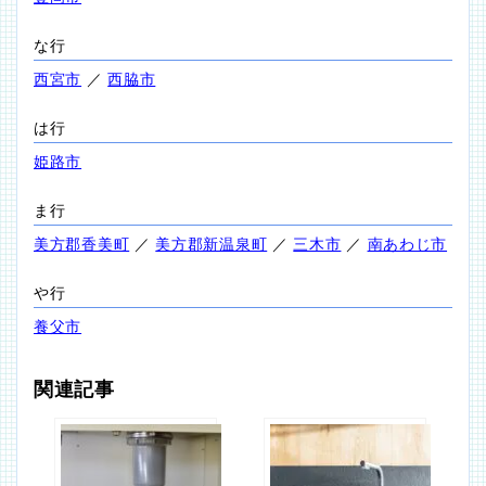
な行
西宮市
／
西脇市
は行
姫路市
ま行
美方郡香美町
／
美方郡新温泉町
／
三木市
／
南あわじ市
や行
養父市
関連記事