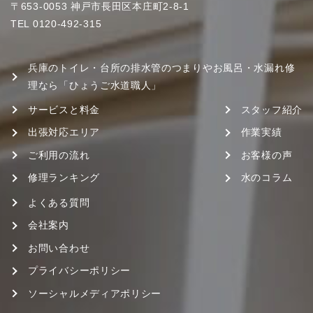
〒653-0053 神戸市長田区本庄町2-8-1
TEL
0120-492-315
兵庫のトイレ・台所の排水管のつまりやお風呂・水漏れ修
理なら「ひょうご水道職人」
サービスと料金
スタッフ紹介
出張対応エリア
作業実績
ご利用の流れ
お客様の声
修理ランキング
水のコラム
よくある質問
会社案内
お問い合わせ
プライバシーポリシー
ソーシャルメディアポリシー