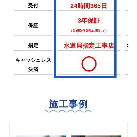
24時間365日
受付
2
3年保証
保証
（各種取付製品に関して）
水道局指定工事店
指定
水道
◯
キャッシュレス
決済
施工事例