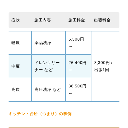
症状
施工内容
施工料金
出張料金
5,500円
軽度
薬品洗浄
～
ドレンクリー
26,400円
3,300円 /
中度
ナー など
～
出張1回
38,500円
高度
高圧洗浄 など
～
キッチン・台所（つまり）の事例