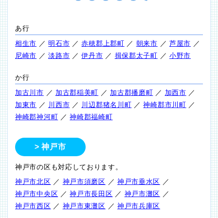
あ行
相生市
／
明石市
／
赤穂郡上郡町
／
朝来市
／
芦屋市
／
尼崎市
／
淡路市
／
伊丹市
／
揖保郡太子町
／
小野市
か行
加古川市
／
加古郡稲美町
／
加古郡播磨町
／
加西市
／
加東市
／
川西市
／
川辺郡猪名川町
／
神崎郡市川町
／
神崎郡神河町
／
神崎郡福崎町
神戸市
神戸市の区も対応しております。
神戸市北区
／
神戸市須磨区
／
神戸市垂水区
／
神戸市中央区
／
神戸市長田区
／
神戸市灘区
／
神戸市西区
／
神戸市東灘区
／
神戸市兵庫区