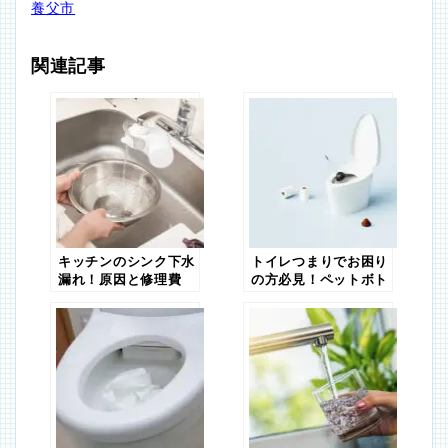
養父市
関連記事
キッチンのシンク下水
トイレつまりでお困り
漏れ！原因と修理費
の方必見！ペットボト
用、放置リスクを徹底
ルを使った応急処置法
解説
【水道職人：プロ】