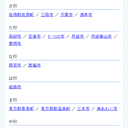
さ行
佐用郡佐用町
／
三田市
／
宍粟市
／
洲本市
た行
高砂市
／
宝塚市
／
たつの市
／
丹波市
／
丹波篠山市
／
豊岡市
な行
西宮市
／
西脇市
は行
姫路市
ま行
美方郡香美町
／
美方郡新温泉町
／
三木市
／
南あわじ市
や行