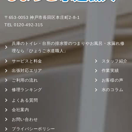
〒653-0053 神戸市長田区本庄町2-8-1
TEL
0120-492-315
兵庫のトイレ・台所の排水管のつまりやお風呂・水漏れ修
理なら「ひょうご水道職人」
サービスと料金
スタッフ紹介
出張対応エリア
作業実績
ご利用の流れ
お客様の声
修理ランキング
水のコラム
よくある質問
会社案内
お問い合わせ
プライバシーポリシー