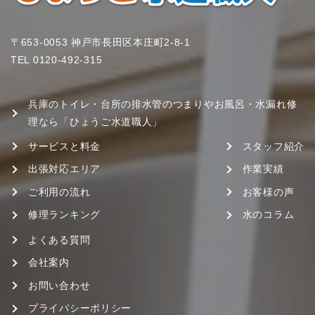
〒653-0053 神戸市長田区本庄町2-8-1
TEL
0120-492-315
兵庫のトイレ・台所の排水管のつまりやお風呂・水漏れ修
理なら「ひょうご水道職人」
サービスと料金
スタッフ紹介
出張対応エリア
作業実績
ご利用の流れ
お客様の声
修理ランキング
水のコラム
よくある質問
会社案内
お問い合わせ
プライバシーポリシー