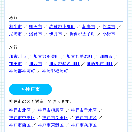
あ行
相生市
／
明石市
／
赤穂郡上郡町
／
朝来市
／
芦屋市
／
尼崎市
／
淡路市
／
伊丹市
／
揖保郡太子町
／
小野市
か行
加古川市
／
加古郡稲美町
／
加古郡播磨町
／
加西市
／
加東市
／
川西市
／
川辺郡猪名川町
／
神崎郡市川町
／
神崎郡神河町
／
神崎郡福崎町
神戸市
神戸市の区も対応しております。
神戸市北区
／
神戸市須磨区
／
神戸市垂水区
／
神戸市中央区
／
神戸市長田区
／
神戸市灘区
／
神戸市西区
／
神戸市東灘区
／
神戸市兵庫区