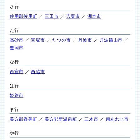
さ行
佐用郡佐用町
／
三田市
／
宍粟市
／
洲本市
た行
高砂市
／
宝塚市
／
たつの市
／
丹波市
／
丹波篠山市
／
豊岡市
な行
西宮市
／
西脇市
は行
姫路市
ま行
美方郡香美町
／
美方郡新温泉町
／
三木市
／
南あわじ市
や行