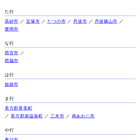
た行
高砂市
／
宝塚市
／
たつの市
／
丹波市
／
丹波篠山市
／
豊岡市
な行
西宮市
／
西脇市
は行
姫路市
ま行
美方郡香美町
／
美方郡新温泉町
／
三木市
／
南あわじ市
や行
養父市