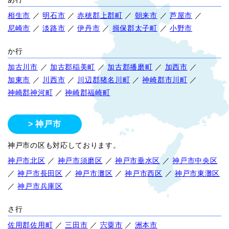
相生市
／
明石市
／
赤穂郡上郡町
／
朝来市
／
芦屋市
／
尼崎市
／
淡路市
／
伊丹市
／
揖保郡太子町
／
小野市
か行
加古川市
／
加古郡稲美町
／
加古郡播磨町
／
加西市
／
加東市
／
川西市
／
川辺郡猪名川町
／
神崎郡市川町
／
神崎郡神河町
／
神崎郡福崎町
神戸市
神戸市の区も対応しております。
神戸市北区
／
神戸市須磨区
／
神戸市垂水区
／
神戸市中央区
／
神戸市長田区
／
神戸市灘区
／
神戸市西区
／
神戸市東灘区
／
神戸市兵庫区
さ行
佐用郡佐用町
／
三田市
／
宍粟市
／
洲本市