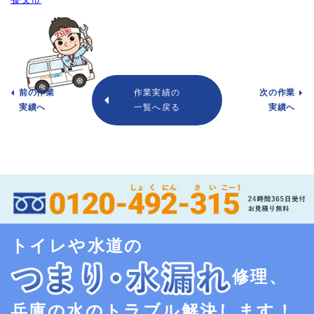
前の作業
作業実績の
次の作業
実績へ
一覧へ戻る
実績へ
トイレや水道の
修理、
兵庫の水のトラブル解決します！