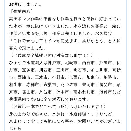
お渡ししました。
【作業内容】
高圧ポンプ作業の準備をし作業を行うと便器に貯まってい
た水が一気に抜けていきました。水を流しお客様と一緒に
便器と排水管を点検し作業は完了しました。お客様は、
「これで安心してトイレが使えます、ありがとう」と大変
喜んで頂きました。
〈〈兵庫県全域駆け付け対応致します！〉〉
ひょうご水道職人は神戸市、尼崎市、西宮市、芦屋市、伊
丹市、宝塚市、川西市、三田市、明石市、加古川市、高砂
市、西脇市、三木市、小野市、加西市、加東市、姫路市、
相生市、赤穂市、宍粟市、たつの市、豊岡市、養父市、朝
来市、篠山市、丹波市、洲本市、南あわじ市、淡路市など
兵庫県内であれば全て対応しております。
〈お電話一本でどこへでも駆けつけいたします！〉
身のまわりで起きた、水漏れ・水道修理・つまりなど、
水まわりで少しでも気になる事や、お困りごとがございま
したら