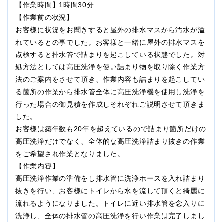
【作業時間】1時間30分
【作業前の状況】
お客様に状況をお聞きすると屋外の排水マスから汚水が溢
れているとの事でした。お客様と一緒に屋外の排水マスを
点検すると排水管で詰まりを起こしている状態でした。対
処方法としては高圧洗浄を使い詰まり物を取り除く作業方
法のご案内をさせて頂き、作業内容も詰まりを起こしてい
る箇所の作業から排水管全体に高圧洗浄機を使用し洗浄を
行った場合の御見積を作成しそれぞれご説明させて頂きま
した。
お客様は築年数も20年を超えているので詰まり箇所だけの
高圧洗浄だけでなく、全体的な高圧洗浄詰まり抜きの作業
をご希望され作業となりました。
【作業内容】
高圧洗浄作業の準備をし排水管に洗浄ホースを入れ詰まり
抜きを行い、お客様にトイレから水を流して頂くと綺麗に
流れるようになりました。トイレに近い排水管を念入りに
洗浄し、全体の排水管の高圧洗浄を行い作業は完了しまし