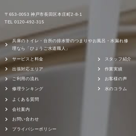
〒653-0053 神戸市長田区本庄町2-8-1
TEL
0120-492-315
兵庫のトイレ・台所の排水管のつまりやお風呂・水漏れ修
理なら「ひょうご水道職人」
サービスと料金
スタッフ紹介
出張対応エリア
作業実績
ご利用の流れ
お客様の声
修理ランキング
水のコラム
よくある質問
会社案内
お問い合わせ
プライバシーポリシー