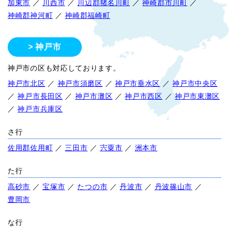
加東市
／
川西市
／
川辺郡猪名川町
／
神崎郡市川町
／
神崎郡神河町
／
神崎郡福崎町
神戸市
神戸市の区も対応しております。
神戸市北区
／
神戸市須磨区
／
神戸市垂水区
／
神戸市中央区
／
神戸市長田区
／
神戸市灘区
／
神戸市西区
／
神戸市東灘区
／
神戸市兵庫区
さ行
佐用郡佐用町
／
三田市
／
宍粟市
／
洲本市
た行
高砂市
／
宝塚市
／
たつの市
／
丹波市
／
丹波篠山市
／
豊岡市
な行