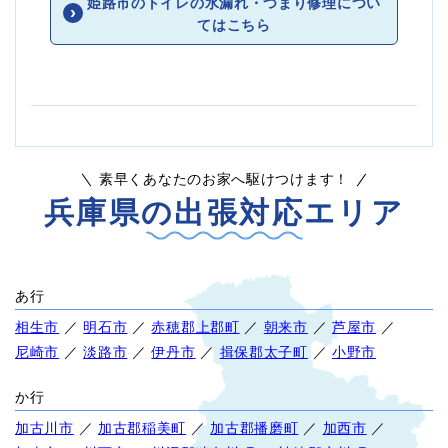
姫路市のトイレの水漏れ・つまり修理につい
てはこちら
素早くあなたのお家へ駆けつけます！
兵庫県の出張対応エリア
あ行
相生市
／
明石市
／
赤穂郡上郡町
／
朝来市
／
芦屋市
／
尼崎市
／
淡路市
／
伊丹市
／
揖保郡太子町
／
小野市
か行
加古川市
／
加古郡稲美町
／
加古郡播磨町
／
加西市
／