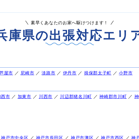
素早くあなたのお家へ駆けつけます！
兵庫県の出張対応エリ
芦屋市
／
尼崎市
／
淡路市
／
伊丹市
／
揖保郡太子町
／
小野市
加西市
／
加東市
／
川西市
／
川辺郡猪名川町
／
神崎郡市川町
／
神
／
神戸市中央区
／
神戸市長田区
／
神戸市灘区
／
神戸市西区
／
神