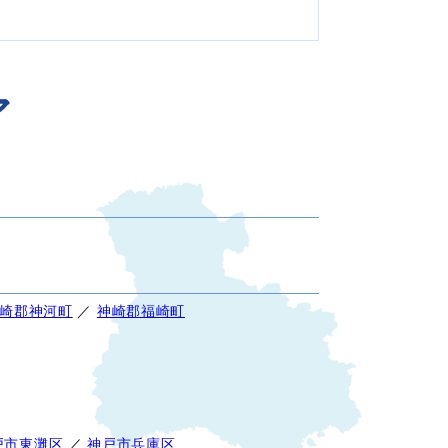
ア
崎郡神河町
／
神崎郡福崎町
戸市東灘区
／
神戸市兵庫区