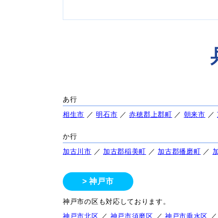
あ行
相生市
／
明石市
／
赤穂郡上郡町
／
朝来市
／
か行
加古川市
／
加古郡稲美町
／
加古郡播磨町
／
神戸市
神戸市の区も対応しております。
神戸市北区
／
神戸市須磨区
／
神戸市垂水区