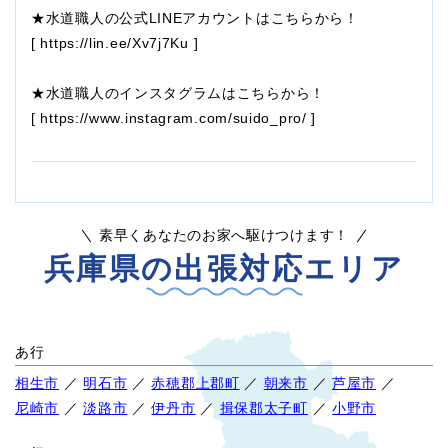
★水道職人の公式LINEアカウントはこちらから！
[
https://lin.ee/Xv7j7Ku
]
★水道職人のインスタグラムはこちらから！
[
https://www.instagram.com/suido_pro/
]
素早くあなたのお家へ駆けつけます！
兵庫県の出張対応エリア
あ行
相生市
／
明石市
／
赤穂郡上郡町
／
朝来市
／
芦屋市
／
尼崎市
／
淡路市
／
伊丹市
／
揖保郡太子町
／
小野市