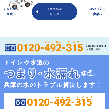
前の作業
作業実績の
次の作業
実績へ
一覧へ戻る
実績へ
トイレや水道の
修理、
兵庫の水のトラブル解決します！