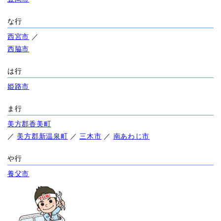
な行
西宮市
／
西脇市
は行
姫路市
ま行
美方郡香美町
／
美方郡新温泉町
／
三木市
／
南あわじ市
や行
養父市