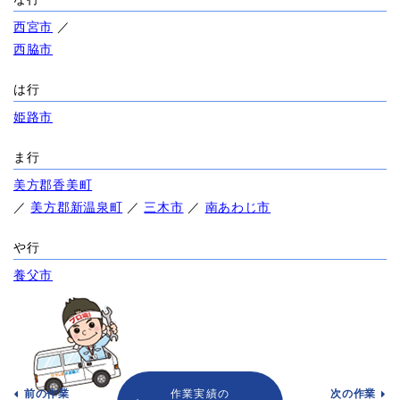
西宮市
／
西脇市
は行
姫路市
ま行
美方郡香美町
／
美方郡新温泉町
／
三木市
／
南あわじ市
や行
養父市
前の作業
作業実績の
次の作業