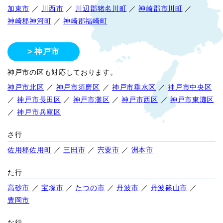
加東市
／
川西市
／
川辺郡猪名川町
／
神崎郡市川町
／
神崎郡神河町
／
神崎郡福崎町
神戸市
神戸市の区も対応しております。
神戸市北区
／
神戸市須磨区
／
神戸市垂水区
／
神戸市中央区
／
神戸市長田区
／
神戸市灘区
／
神戸市西区
／
神戸市東灘区
／
神戸市兵庫区
さ行
佐用郡佐用町
／
三田市
／
宍粟市
／
洲本市
た行
高砂市
／
宝塚市
／
たつの市
／
丹波市
／
丹波篠山市
／
豊岡市
な行