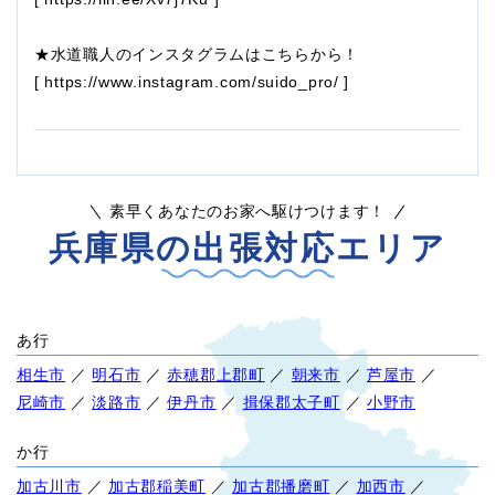
★水道職人のインスタグラムはこちらから！
[
https://www.instagram.com/suido_pro/
]
素早くあなたのお家へ駆けつけます！
兵庫県の出張対応エリア
あ行
相生市
／
明石市
／
赤穂郡上郡町
／
朝来市
／
芦屋市
／
尼崎市
／
淡路市
／
伊丹市
／
揖保郡太子町
／
小野市
か行
加古川市
／
加古郡稲美町
／
加古郡播磨町
／
加西市
／