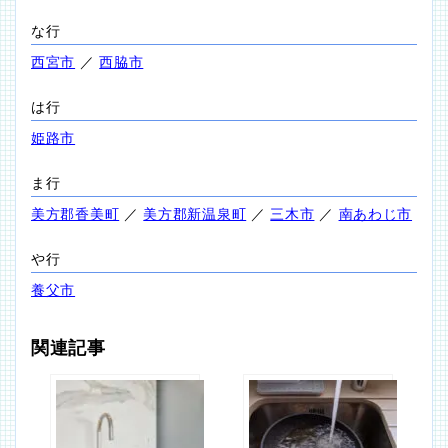
な行
西宮市
／
西脇市
は行
姫路市
ま行
美方郡香美町
／
美方郡新温泉町
／
三木市
／
南あわじ市
や行
養父市
関連記事