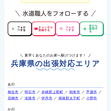
友だち
フォロ
チャンネル
フォロ
追加す
ーする
登録する
ーする
る
素早くあなたのお家へ駆けつけます！
兵庫県の出張対応エリア
あ行
相生市
／
明石市
／
赤穂郡上郡町
／
朝来市
／
芦屋市
／
尼崎市
／
淡路市
／
伊丹市
／
揖保郡太子町
／
小野市
か行