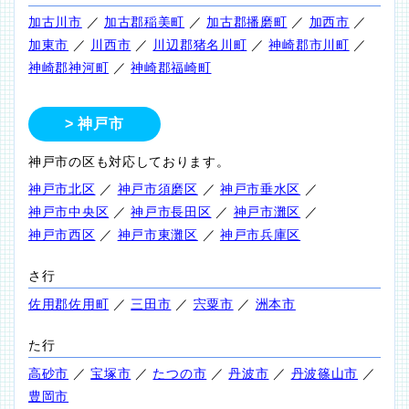
加古川市
／
加古郡稲美町
／
加古郡播磨町
／
加西市
／
加東市
／
川西市
／
川辺郡猪名川町
／
神崎郡市川町
／
神崎郡神河町
／
神崎郡福崎町
神戸市
神戸市の区も対応しております。
神戸市北区
／
神戸市須磨区
／
神戸市垂水区
／
神戸市中央区
／
神戸市長田区
／
神戸市灘区
／
神戸市西区
／
神戸市東灘区
／
神戸市兵庫区
さ行
佐用郡佐用町
／
三田市
／
宍粟市
／
洲本市
た行
高砂市
／
宝塚市
／
たつの市
／
丹波市
／
丹波篠山市
／
豊岡市