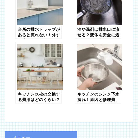
台所の排水トラップが
油や洗剤は排水口に流
あると流れない！外す
せる？液体を安全に処
と流れるのはなぜ？
理するやり方
キッチン水栓の交換す
キッチンのシンク下水
る費用はどのくらい？
漏れ！原因と修理費
内訳や蛇口の種類も紹
用、放置リスクを徹底
介
解説