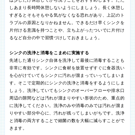
しあまり長時間休憩しないようにしましょう。長く休憩し
すぎるとそもそもやる気がなくなる恐れがあり、上記のト
ラブルの原因となりかねません。できるだけ早くシンクを
片付ける意識を持つことや、立ち上がったついでに片付け
るなど自分の中で習慣づけしておきましょう。
シンクの洗浄と消毒をこまめに実施する
先述した通りシンク自体を洗浄して最後に消毒することも
非常に有効です。シンクに食材を放置せずすぐに食器洗い
を心がけていてもシンクに汚れが溜まっていってしまいま
す。そこで定期的にシンクの洗浄と消毒をするようにしま
しょう。洗浄していてもシンクのオーバーフローや排水口
周辺の隙間などは汚れが溜まりやすい形状のため、重点的
に洗浄してください。洗浄のみや消毒のみでは汚れが溜ま
りやすい部分中心に、汚れが残ってしまいがちです。洗浄
と消毒の両方することで細菌の数を大幅に減らすことがで
きます。