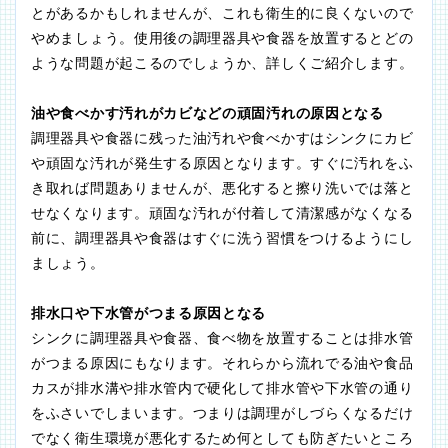
とがあるかもしれませんが、これも衛生的に良くないので
やめましょう。使用後の調理器具や食器を放置するとどの
ような問題が起こるのでしょうか、詳しくご紹介します。
油や食べかす汚れがカビなどの頑固汚れの原因となる
調理器具や食器に残った油汚れや食べかすはシンクにカビ
や頑固な汚れが発生する原因となります。すぐに汚れをふ
き取れば問題ありませんが、悪化すると擦り洗いでは落と
せなくなります。頑固な汚れが付着して清潔感がなくなる
前に、調理器具や食器はすぐに洗う習慣をつけるようにし
ましょう。
排水口や下水管がつまる原因となる
シンクに調理器具や食器、食べ物を放置することは排水管
がつまる原因にもなります。それらから流れでる油や食品
カスが排水溝や排水管内で硬化して排水管や下水管の通り
をふさいでしまいます。つまりは調理がしづらくなるだけ
でなく衛生環境が悪化するため何としても防ぎたいところ