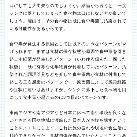
口にしても大丈夫なのでしょうか。結論から言うと、一度
シンクに落としてしまった食べ物は口にしない方が良いで
しょう。理由は、その食べ物は既に食中毒菌に汚染されて
いる可能性があるからです。
食中毒が発生する原因としては以下のようなパターンが挙
げられます。まずは食材の保存状態が原因で食中毒を引き
起こす細菌が発生したパターン（いわゆる傷んだ、腐った
状態）、既に有毒な化学物質が付着していたパターン、汚
染された調理器具などを介して食中毒菌が食材に付着して
起こる二次感染のパターンです。原因菌によって感染経路
や症状に違いはありますが、シンクに落下した食べ物を口
にして食中毒が起こるのは3つ目のパターンです。
東南アジアや南アジアなど日本に比べて衛生環境が良くな
いとされる国や地域に渡航した日本人がお腹を壊すという
ことをよく耳にします。これは旅の疲れや現地の食生活に
順応できなかった、食材自体が傷んでいたということもあ