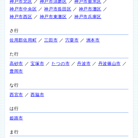
神戸市北区
／
神戸市須磨区
／
神戸市垂水区
／
神戸市中央区
／
神戸市長田区
／
神戸市灘区
／
神戸市西区
／
神戸市東灘区
／
神戸市兵庫区
さ行
佐用郡佐用町
／
三田市
／
宍粟市
／
洲本市
た行
高砂市
／
宝塚市
／
たつの市
／
丹波市
／
丹波篠山市
／
豊岡市
な行
西宮市
／
西脇市
は行
姫路市
ま行