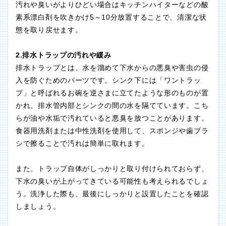
汚れや臭いがよりひどい場合はキッチンハイターなどの酸
素系漂白剤を吹きかけ5～10分放置することで、清潔な状
態を取り戻せます。
2.排水トラップの汚れや緩み
排水トラップとは、水を溜めて下水からの悪臭や害虫の侵
入を防ぐためのパーツです。シンク下には「ワントラッ
プ」と呼ばれるお碗を逆さまに立てたような形のものが置
かれ、排水管内部とシンクの間の水を隔てています。こち
らが油や水垢で汚れていると悪臭を放つことがあります。
食器用洗剤または中性洗剤を使用して、スポンジや歯ブラ
シで擦ることで汚れは簡単に取れます。
また、トラップ自体がしっかりと取り付けられておらず、
下水の臭いが上がってきている可能性も考えられるでしょ
う。洗浄した際も、最後にしっかりと設置したことを確認
しましょう。