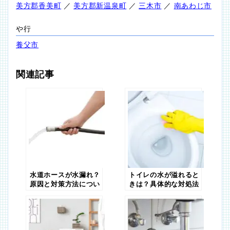
美方郡香美町
／
美方郡新温泉町
／
三木市
／
南あわじ市
や行
養父市
関連記事
水道ホースが水漏れ？
トイレの水が溢れると
原因と対策方法につい
きは？具体的な対処法
て解説
を解説