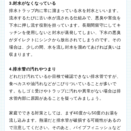
3.封水がなくなっている
排水トラップ内に常に溜まっている水を封水といいます。
流水するたびに古い水が流される仕組みで、悪臭や害虫を
下水に押し流す役割を担っています。長期間留守にしてキ
ッチンを使用しないと封水が蒸発してしまい、下水の悪臭
がダイレクトにシンクから放出されてしまうのです。その
場合は、少しの間、水を流し封水を溜めてあげれば臭いは
収まります。
4.排水管の汚れやつまり
どれだけ汚れているか目検で確認できない排水管ですが、
食べカスや油汚れなどがこびりついていることが多いで
す。もしゴミ受けやトラップに汚れや異常がない場合は排
水管内部に原因があることを疑ってみましょう。
家庭でできる対策としては、まず40度から50度のお湯を
流し込みます。熱湯だと排水管が破損する可能性があるの
で注意してください。そのあと、パイプフィニッシュなど