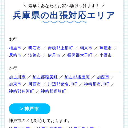
素早くあなたのお家へ駆けつけます！
兵庫県の出張対応エリア
あ行
相生市
／
明石市
／
赤穂郡上郡町
／
朝来市
／
芦屋市
／
尼崎市
／
淡路市
／
伊丹市
／
揖保郡太子町
／
小野市
か行
加古川市
／
加古郡稲美町
／
加古郡播磨町
／
加西市
／
加東市
／
川西市
／
川辺郡猪名川町
／
神崎郡市川町
／
神崎郡神河町
／
神崎郡福崎町
神戸市
神戸市の区も対応しております。