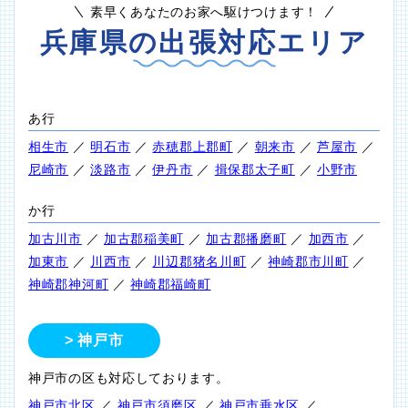
素早くあなたのお家へ駆けつけます！
兵庫県の出張対応エリア
あ行
相生市
／
明石市
／
赤穂郡上郡町
／
朝来市
／
芦屋市
／
尼崎市
／
淡路市
／
伊丹市
／
揖保郡太子町
／
小野市
か行
加古川市
／
加古郡稲美町
／
加古郡播磨町
／
加西市
／
加東市
／
川西市
／
川辺郡猪名川町
／
神崎郡市川町
／
神崎郡神河町
／
神崎郡福崎町
神戸市
神戸市の区も対応しております。
神戸市北区
／
神戸市須磨区
／
神戸市垂水区
／