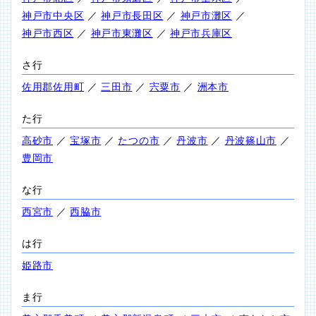
神戸市中央区
／
神戸市長田区
／
神戸市灘区
／
神戸市西区
／
神戸市東灘区
／
神戸市兵庫区
さ行
佐用郡佐用町
／
三田市
／
宍粟市
／
洲本市
た行
高砂市
／
宝塚市
／
たつの市
／
丹波市
／
丹波篠山市
／
豊岡市
な行
西宮市
／
西脇市
は行
姫路市
ま行