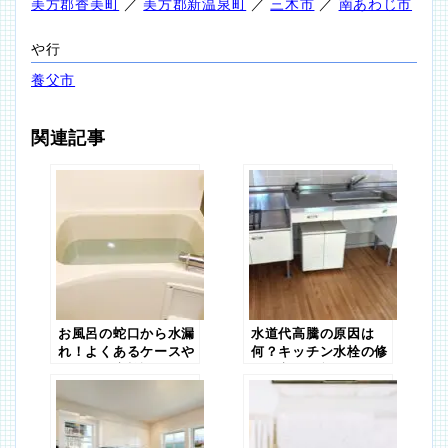
美方郡香美町
／
美方郡新温泉町
／
三木市
／
南あわじ市
や行
養父市
関連記事
お風呂の蛇口から水漏
水道代高騰の原因は
れ！よくあるケースや
何？キッチン水栓の修
原因を徹底検証
理・交換で効果はあ
る？