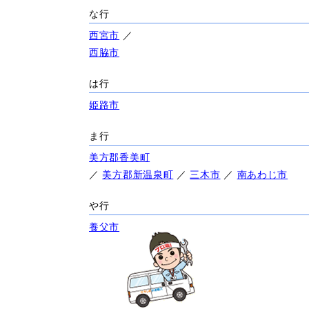
な行
西宮市
／
西脇市
は行
姫路市
ま行
美方郡香美町
／
美方郡新温泉町
／
三木市
／
南あわじ市
や行
養父市