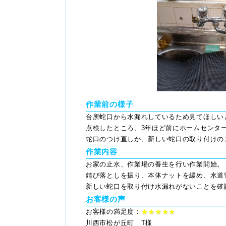
作業前の様子
台所蛇口から水漏れしているため見てほしい
点検したところ、3年ほど前にホームセンタ
蛇口のつけ直しか、新しい蛇口の取り付けの
作業内容
お家の止水、作業場の養生を行い作業開始。
錆び落としを振り、本体ナットを緩め、水道
新しい蛇口を取り付け水漏れがないことを確
お客様の声
お客様の満足度：
★★★★★
川西市松が丘町 T様