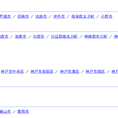
芦屋市
／
尼崎市
／
淡路市
／
伊丹市
／
揖保郡太子町
／
小野市
加西市
／
加東市
／
川西市
／
川辺郡猪名川町
／
神崎郡市川町
／
神
／
神戸市中央区
／
神戸市長田区
／
神戸市灘区
／
神戸市西区
／
神
篠山市
／
豊岡市