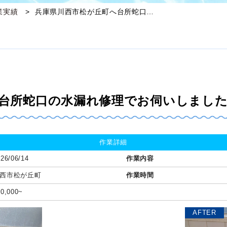
業実績
兵庫県川西市松が丘町へ台所蛇口…
台所蛇口の水漏れ修理でお伺いしまし
作業詳細
26/06/14
作業内容
西市松が丘町
作業時間
60,000~
AFTER