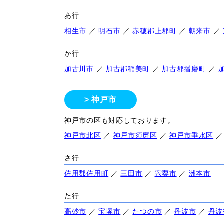
あ行
相生市
／
明石市
／
赤穂郡上郡町
／
朝来市
／
か行
加古川市
／
加古郡稲美町
／
加古郡播磨町
／
神戸市
神戸市の区も対応しております。
神戸市北区
／
神戸市須磨区
／
神戸市垂水区
さ行
佐用郡佐用町
／
三田市
／
宍粟市
／
洲本市
た行
高砂市
／
宝塚市
／
たつの市
／
丹波市
／
丹波