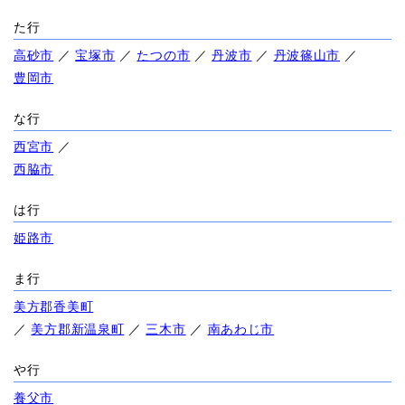
た行
高砂市
／
宝塚市
／
たつの市
／
丹波市
／
丹波篠山市
／
豊岡市
な行
西宮市
／
西脇市
は行
姫路市
ま行
美方郡香美町
／
美方郡新温泉町
／
三木市
／
南あわじ市
や行
養父市