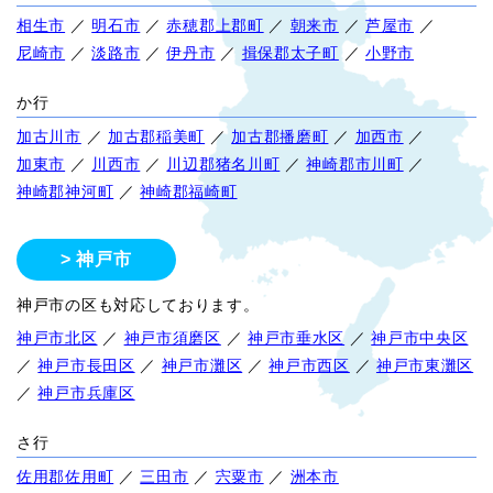
相生市
／
明石市
／
赤穂郡上郡町
／
朝来市
／
芦屋市
／
尼崎市
／
淡路市
／
伊丹市
／
揖保郡太子町
／
小野市
か行
加古川市
／
加古郡稲美町
／
加古郡播磨町
／
加西市
／
加東市
／
川西市
／
川辺郡猪名川町
／
神崎郡市川町
／
神崎郡神河町
／
神崎郡福崎町
神戸市
神戸市の区も対応しております。
神戸市北区
／
神戸市須磨区
／
神戸市垂水区
／
神戸市中央区
／
神戸市長田区
／
神戸市灘区
／
神戸市西区
／
神戸市東灘区
／
神戸市兵庫区
さ行
佐用郡佐用町
／
三田市
／
宍粟市
／
洲本市