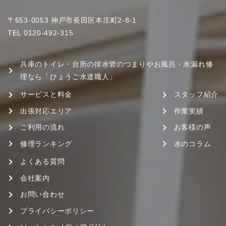
〒653-0053 神戸市長田区本庄町2-8-1
TEL
0120-492-315
兵庫のトイレ・台所の排水管のつまりやお風呂・水漏れ修
理なら「ひょうご水道職人」
サービスと料金
スタッフ紹介
出張対応エリア
作業実績
ご利用の流れ
お客様の声
修理ランキング
水のコラム
よくある質問
会社案内
お問い合わせ
プライバシーポリシー