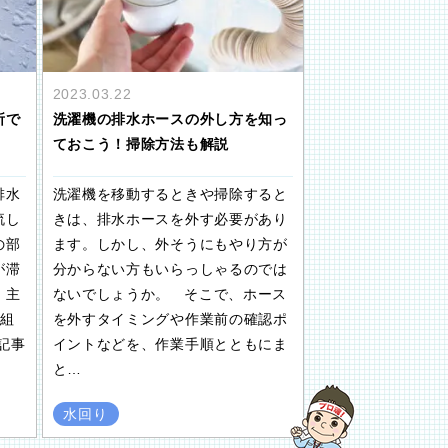
2023.03.22
所で
洗濯機の排水ホースの外し方を知っ
ておこう！掃除方法も解説
排水
洗濯機を移動するときや掃除すると
流し
きは、排水ホースを外す必要があり
の部
ます。しかし、外そうにもやり方が
が滞
分からない方もいらっしゃるのでは
、主
ないでしょうか。 そこで、ホース
仕組
を外すタイミングや作業前の確認ポ
記事
イントなどを、作業手順とともにま
と…
水回り