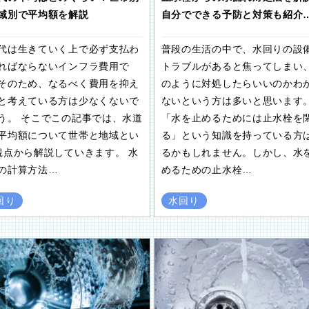
域別で平均額を解説
自分でできる予防と対策も紹介
代は生きていく上で必ず支払わ
普段の生活の中で、水回りの設
ればならないインフラ費用で
トラブルがあると焦ってしまい
そのため、なるべく費用を抑え
のように対処したらいいのかわ
と考えている方は少なくないで
ないという方は多いと思います
う。 そこでこの記事では、水道
「水を止めるためには止水栓を
平均額について世帯と地域とい
る」という知識を持っている方
観点から解説していきます。 水
るかもしれません。しかし、水
の計算方法…
めるための止水栓…
回り
水回り