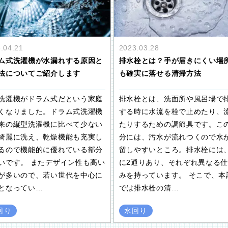
.04.21
2023.03.28
ム式洗濯機が水漏れする原因と
排水栓とは？手が届きにくい場
法についてご紹介します
も確実に落せる清掃方法
洗濯機がドラム式だという家庭
排水栓とは、洗面所や風呂場で
くなりました。ドラム式洗濯機
する時に水流を栓で止めたり、
来の縦型洗濯機に比べて少ない
たりするための調節具です。こ
綺麗に洗え、乾燥機能も充実し
分には、汚水が流れつくので水
るので機能的に優れている部分
留しやすいところ。排水栓には
いです。 またデザイン性も高い
に2通りあり、それぞれ異なる
が多いので、若い世代を中心に
みを持っています。 そこで、本
となってい…
では排水栓の清…
回り
水回り