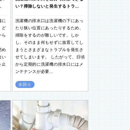
い？掃除しないと発生するトラ…
…
洗濯機の排水口は洗濯機の下にあっ
備に
たり狭い位置にあったりするため、
、ど
掃除をするのが難しいです。しか
から
し、そのまま何もせずに放置してし
。
まうとさまざまなトラブルを発生さ
閉め
せてしまいます。 したがって、日頃
はい
から定期的に洗濯機の排水口にはメ
を止
ンテナンスが必要…
水回り