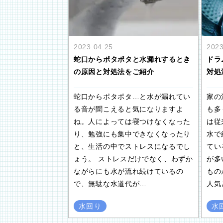
2023.04.25
2023
蛇口からポタポタと水漏れするとき
ドラ
の原因と対処法をご紹介
対処
蛇口からポタポタ…と水が漏れてい
家の
る音が聞こえると気になりますよ
も多
ね。人によっては寝つけなくなった
は従
り、勉強にも集中できなくなったり
水で
と、生活の中でストレスになるでし
てい
ょう。 ストレスだけでなく、わずか
が多
ながらにも水が流れ続けているの
もの
で、無駄な水道代が…
人気
水回り
水