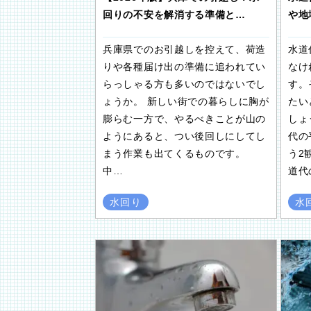
回りの不安を解消する準備と…
や地
兵庫県でのお引越しを控えて、荷造
水道
りや各種届け出の準備に追われてい
なけ
らっしゃる方も多いのではないでし
す。
ょうか。 新しい街での暮らしに胸が
たい
膨らむ一方で、やるべきことが山の
しょ
ようにあると、つい後回しにしてし
代の
まう作業も出てくるものです。
う2
中…
道代
水回り
水