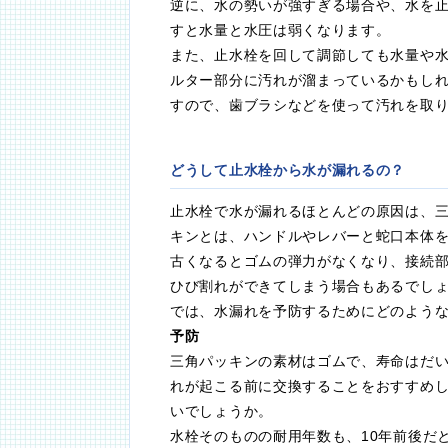
逆に、水の勢いが強すぎる場合や、水を
すと水量と水圧は弱くなります。
また、止水栓を回して調節しても水量や
ルター部分に汚れが溜まっているかもし
すので、歯ブラシなどを使って汚れを取
どうして止水栓から水が漏れるの？
止水栓で水が漏れるほとんどの原因は、
キンとは、ハンドルやレバーと蛇口本体
古くなるとゴムの弾力がなくなり、接続
ひび割れができてしまう場合もあるでし
では、水漏れを予防するためにどのよう
予防
三角パッキンの素材はゴムで、寿命はだい
れが起こる前に交換することをおすすめ
いでしょうか。
水栓そのものの耐用年数も、10年前後だ