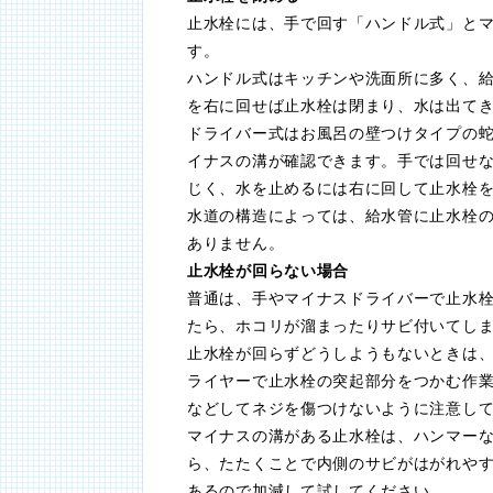
止水栓には、手で回す「ハンドル式」と
す。
ハンドル式はキッチンや洗面所に多く、
を右に回せば止水栓は閉まり、水は出て
ドライバー式はお風呂の壁つけタイプの
イナスの溝が確認できます。手では回せ
じく、水を止めるには右に回して止水栓
水道の構造によっては、給水管に止水栓
ありません。
止水栓が回らない場合
普通は、手やマイナスドライバーで止水
たら、ホコリが溜まったりサビ付いてし
止水栓が回らずどうしようもないときは
ライヤーで止水栓の突起部分をつかむ作
などしてネジを傷つけないように注意し
マイナスの溝がある止水栓は、ハンマー
ら、たたくことで内側のサビがはがれや
あるので加減して試してください。