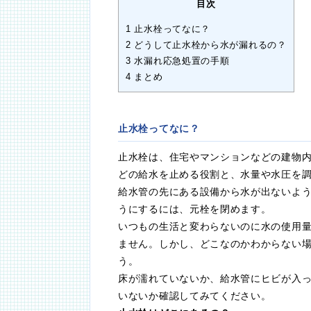
目次
1
止水栓ってなに？
2
どうして止水栓から水が漏れるの？
3
水漏れ応急処置の手順
4
まとめ
止水栓ってなに？
止水栓は、住宅やマンションなどの建物
どの給水を止める役割と、水量や水圧を調
給水管の先にある設備から水が出ないよ
うにするには、元栓を閉めます。
いつもの生活と変わらないのに水の使用
ません。しかし、どこなのかわからない
う。
床が濡れていないか、給水管にヒビが入
いないか確認してみてください。