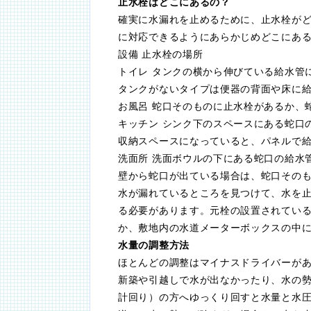
止水栓はどこにあるの？
確実に水漏れを止めるために、止水栓が
に対応できるようにあらかじめどこにあ
設備 止水栓の場所
トイレ タンクの横から伸びている給水管
タンクがないタイプは便器の背面や床に
お風呂 蛇口そのものに止水栓があるか、
キッチン シンク下のスペースにある蛇口
収納スペースになっていると、パネルで
洗面所 洗面ボウルの下にある蛇口の給水
壁から蛇口が出ている場合は、蛇口その
水が漏れているところを見つけて、水を
る必要があります。元栓の設置されてい
か、敷地内の水道メーターボックスの中
水量の調整方法
ほとんどの調整はマイナスドライバーが
新築や引越しで水が出なかったり、水の
計回り）の方へゆっくり回すと水量と水