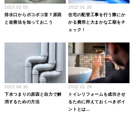
2023.02.03
2022.01.28
排水口からボコボコ音？原因
住宅の配管工事を行う際にか
と改善法を知っておこう
かる費用と大まかな工期をチ
ェック！
2022.04.30
2022.01.28
下水つまりの原因と自力で解
トイレリフォームを成功させ
消するための方法
るために抑えておくべきポイ
ントとは…