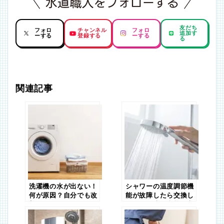
友だち
フォロ
チャンネル
フォロ
追加す
ーする
登録する
ーする
る
関連記事
洗濯機の水が出ない！
シャワーの温度調節機
何が原因？自分でも改
能が故障したら交換し
善できる？
よう！故障の症状と交
換方法を解説