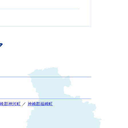
ア
崎郡神河町
／
神崎郡福崎町