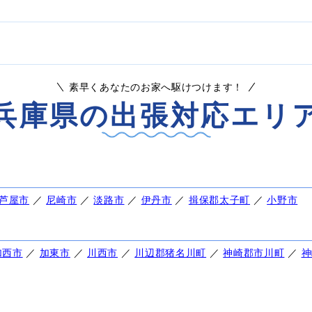
素早くあなたのお家へ駆けつけます！
兵庫県の出張対応エリ
芦屋市
／
尼崎市
／
淡路市
／
伊丹市
／
揖保郡太子町
／
小野市
加西市
／
加東市
／
川西市
／
川辺郡猪名川町
／
神崎郡市川町
／
神