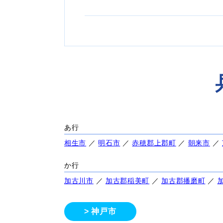
あ行
相生市
／
明石市
／
赤穂郡上郡町
／
朝来市
／
か行
加古川市
／
加古郡稲美町
／
加古郡播磨町
／
神戸市