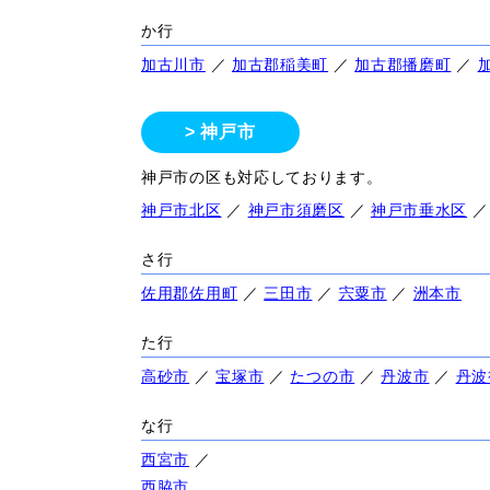
か行
加古川市
／
加古郡稲美町
／
加古郡播磨町
／
神戸市
神戸市の区も対応しております。
神戸市北区
／
神戸市須磨区
／
神戸市垂水区
さ行
佐用郡佐用町
／
三田市
／
宍粟市
／
洲本市
た行
高砂市
／
宝塚市
／
たつの市
／
丹波市
／
丹波
な行
西宮市
／
西脇市