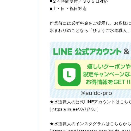
■２４時間受付／３６５日対応
■土・日・祝日対応
作業前には必ず料金をご提示し、お客様
水まわりのことなら「ひょうご水道職人」
★水道職人の公式LINEアカウントはこち
[
https://lin.ee/Xv7j7Ku
]
★水道職人のインスタグラムはこちらか
[
https://www.instagram.com/suido_pro/