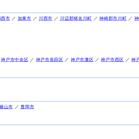
加西市
／
加東市
／
川西市
／
川辺郡猪名川町
／
神崎郡市川町
／
神
／
神戸市中央区
／
神戸市長田区
／
神戸市灘区
／
神戸市西区
／
神
篠山市
／
豊岡市