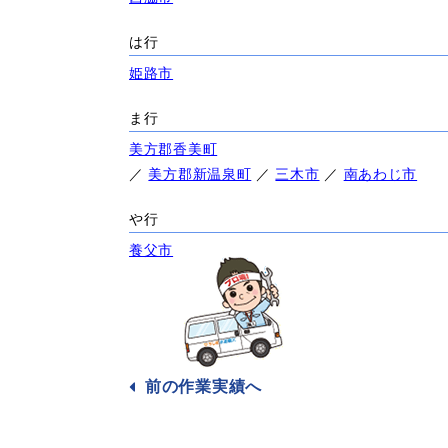
は行
姫路市
ま行
美方郡香美町
／
美方郡新温泉町
／
三木市
／
南あわじ市
や行
養父市
前の作業
実績へ