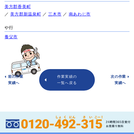
美方郡香美町
／
美方郡新温泉町
／
三木市
／
南あわじ市
や行
養父市
前の作業
作業実績の
次の作業
実績へ
一覧へ戻る
実績へ