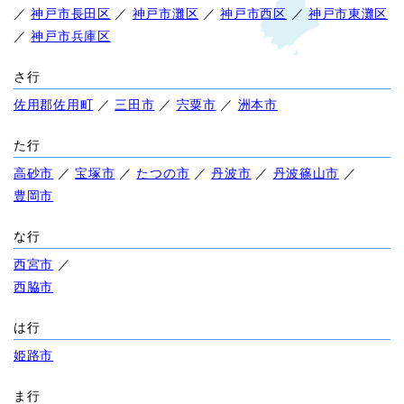
／
神戸市長田区
／
神戸市灘区
／
神戸市西区
／
神戸市東灘区
／
神戸市兵庫区
さ行
佐用郡佐用町
／
三田市
／
宍粟市
／
洲本市
た行
高砂市
／
宝塚市
／
たつの市
／
丹波市
／
丹波篠山市
／
豊岡市
な行
西宮市
／
西脇市
は行
姫路市
ま行