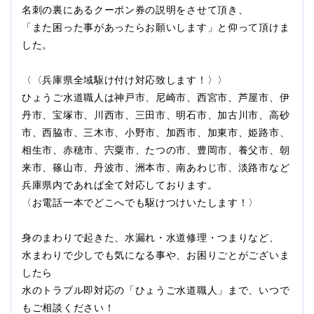
名刺の裏にあるクーポン券の説明をさせて頂き、
「また困った事があったらお願いします」と仰って頂けま
した。
〈〈兵庫県全域駆け付け対応致します！〉〉
ひょうご水道職人は神戸市、尼崎市、西宮市、芦屋市、伊
丹市、宝塚市、川西市、三田市、明石市、加古川市、高砂
市、西脇市、三木市、小野市、加西市、加東市、姫路市、
相生市、赤穂市、宍粟市、たつの市、豊岡市、養父市、朝
来市、篠山市、丹波市、洲本市、南あわじ市、淡路市など
兵庫県内であれば全て対応しております。
〈お電話一本でどこへでも駆けつけいたします！〉
身のまわりで起きた、水漏れ・水道修理・つまりなど、
水まわりで少しでも気になる事や、お困りごとがございま
したら
水のトラブル即対応の「ひょうご水道職人」まで、いつで
もご相談ください！