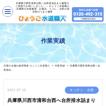
兵庫県川西市清和台西へ台所排水詰まり修理の
ご依頼でお伺いしました。 – ひょうご水道職人
-兵庫県の水道修理、お風呂、トイレ、台所の排
水管のつまり修理
作業実績
兵庫の水漏れ修理業者 ひょうご水道職人
作業実績
兵庫県川西市清和台西へ台
所排水…
2022.07.15
キッチン・台所
兵庫県川西市清和台西へ台所排水詰まり