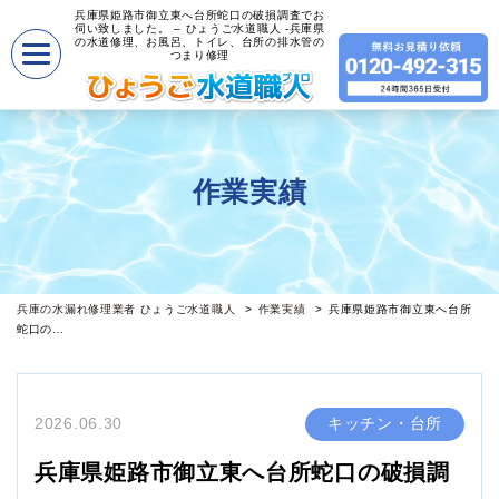
兵庫県姫路市御立東へ台所蛇口の破損調査でお
伺い致しました。 – ひょうご水道職人 -兵庫県
の水道修理、お風呂、トイレ、台所の排水管の
つまり修理
作業実績
兵庫の水漏れ修理業者 ひょうご水道職人
作業実績
兵庫県姫路市御立東へ台所
蛇口の…
2026.06.30
キッチン・台所
兵庫県姫路市御立東へ台所蛇口の破損調