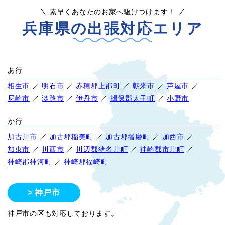
素早くあなたのお家へ駆けつけます！
兵庫県の出張対応エリア
あ行
相生市
／
明石市
／
赤穂郡上郡町
／
朝来市
／
芦屋市
／
尼崎市
／
淡路市
／
伊丹市
／
揖保郡太子町
／
小野市
か行
加古川市
／
加古郡稲美町
／
加古郡播磨町
／
加西市
／
加東市
／
川西市
／
川辺郡猪名川町
／
神崎郡市川町
／
神崎郡神河町
／
神崎郡福崎町
神戸市
神戸市の区も対応しております。