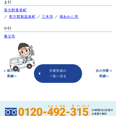
ま行
美方郡香美町
／
美方郡新温泉町
／
三木市
／
南あわじ市
や行
養父市
前の作業
作業実績の
次の作業
実績へ
一覧へ戻る
実績へ