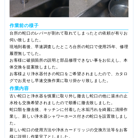
作業前の様子
台所の蛇口のレバーが割れて取れてしまったとの依頼が有りお
伺い致しました。
現地到着後、早速調査したところ台所の蛇口で使用25年、修理
履歴無しでした。
お客様に破損箇所の説明と部品修理できない事をお伝えし、本
体交換を提案致しました。
お客様より浄水器付きの蛇口をご希望されましたので、カタロ
グでお見せし早速交換作業に取り掛かり致しました。
作業内容
古い蛇口と浄水器を慎重に取り外し撤去し蛇口の他に湯水の止
水栓も交換希望されましたので順番に撤去致しました。
蛇口類を撤去後、キッチンに付着した水垢汚れを綺麗に清掃作
業し、新しい浄水器シャワーホース付きの蛇口を設置致しまし
た。
新しい蛇口の使用方法や浄水カードリッジの交換方法等をお客
様に説明し作業完了としました。