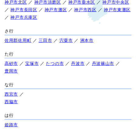
神戸市北区
／
神戸市須磨区
／
神戸市垂水区
／
神戸市中央区
／
神戸市長田区
／
神戸市灘区
／
神戸市西区
／
神戸市東灘区
／
神戸市兵庫区
さ行
佐用郡佐用町
／
三田市
／
宍粟市
／
洲本市
た行
高砂市
／
宝塚市
／
たつの市
／
丹波市
／
丹波篠山市
／
豊岡市
な行
西宮市
／
西脇市
は行
姫路市