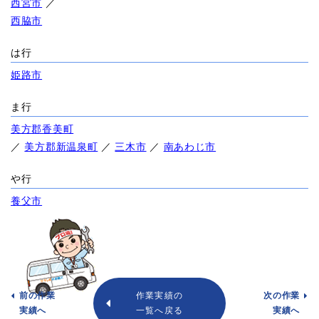
西宮市
／
西脇市
は行
姫路市
ま行
美方郡香美町
／
美方郡新温泉町
／
三木市
／
南あわじ市
や行
養父市
前の作業
作業実績の
次の作業
実績へ
一覧へ戻る
実績へ