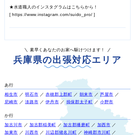
★水道職人のインスタグラムはこちらから！
[
https://www.instagram.com/suido_pro/
]
素早くあなたのお家へ駆けつけます！
兵庫県の出張対応エリア
あ行
相生市
／
明石市
／
赤穂郡上郡町
／
朝来市
／
芦屋市
／
尼崎市
／
淡路市
／
伊丹市
／
揖保郡太子町
／
小野市
か行
加古川市
／
加古郡稲美町
／
加古郡播磨町
／
加西市
／
加東市
／
川西市
／
川辺郡猪名川町
／
神崎郡市川町
／