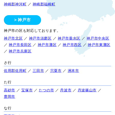
神崎郡神河町
／
神崎郡福崎町
神戸市
神戸市の区も対応しております。
神戸市北区
／
神戸市須磨区
／
神戸市垂水区
／
神戸市中央区
／
神戸市長田区
／
神戸市灘区
／
神戸市西区
／
神戸市東灘区
／
神戸市兵庫区
さ行
佐用郡佐用町
／
三田市
／
宍粟市
／
洲本市
た行
高砂市
／
宝塚市
／
たつの市
／
丹波市
／
丹波篠山市
／
豊岡市
な行