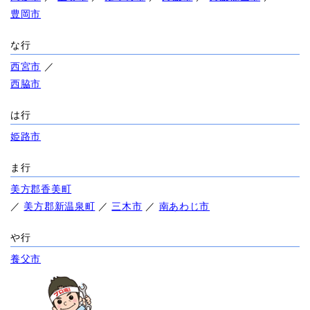
豊岡市
な行
西宮市
／
西脇市
は行
姫路市
ま行
美方郡香美町
／
美方郡新温泉町
／
三木市
／
南あわじ市
や行
養父市