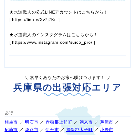
★水道職人の公式LINEアカウントはこちらから！
[
https://lin.ee/Xv7j7Ku
]
★水道職人のインスタグラムはこちらから！
[
https://www.instagram.com/suido_pro/
]
素早くあなたのお家へ駆けつけます！
兵庫県の出張対応エリア
あ行
相生市
／
明石市
／
赤穂郡上郡町
／
朝来市
／
芦屋市
／
尼崎市
／
淡路市
／
伊丹市
／
揖保郡太子町
／
小野市