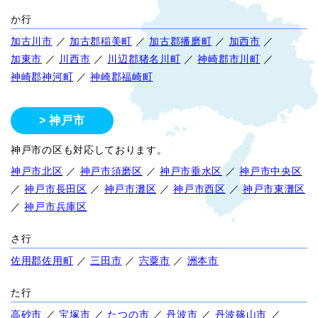
か行
加古川市
／
加古郡稲美町
／
加古郡播磨町
／
加西市
／
加東市
／
川西市
／
川辺郡猪名川町
／
神崎郡市川町
／
神崎郡神河町
／
神崎郡福崎町
神戸市
神戸市の区も対応しております。
神戸市北区
／
神戸市須磨区
／
神戸市垂水区
／
神戸市中央区
／
神戸市長田区
／
神戸市灘区
／
神戸市西区
／
神戸市東灘区
／
神戸市兵庫区
さ行
佐用郡佐用町
／
三田市
／
宍粟市
／
洲本市
た行
高砂市
／
宝塚市
／
たつの市
／
丹波市
／
丹波篠山市
／