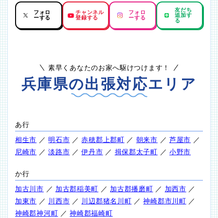
友だち
フォロ
チャンネル
フォロ
追加す
ーする
登録する
ーする
る
素早くあなたのお家へ駆けつけます！
兵庫県の出張対応エリア
あ行
相生市
／
明石市
／
赤穂郡上郡町
／
朝来市
／
芦屋市
／
尼崎市
／
淡路市
／
伊丹市
／
揖保郡太子町
／
小野市
か行
加古川市
／
加古郡稲美町
／
加古郡播磨町
／
加西市
／
加東市
／
川西市
／
川辺郡猪名川町
／
神崎郡市川町
／
神崎郡神河町
／
神崎郡福崎町