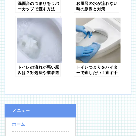
洗面台のつまりをラバ
お風呂の水が流れない
ーカップで直す方法
時の原因と対策
は？種類や注意点も解
説！
トイレの流れが悪い原
トイレつまりをハイタ
因は？対処法や業者選
ーで直したい！直す手
びのポイントを解説
順と注意点を徹底解
説！
メニュー
ホーム