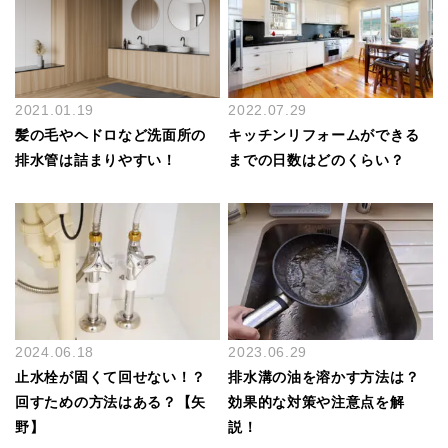
2021.01.19
2022.07.29
髪の毛やヘドロなど洗面所の
キッチンリフォームができる
排水管は詰まりやすい！
までの日数はどのくらい？
2024.06.18
2023.06.29
止水栓が固くて回せない！？
排水溝の油を溶かす方法は？
回すための方法はある？【矢
効果的な対策や注意点を解
野】
説！