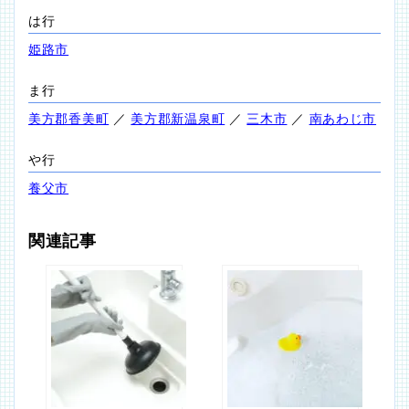
は行
姫路市
ま行
美方郡香美町
／
美方郡新温泉町
／
三木市
／
南あわじ市
や行
養父市
関連記事