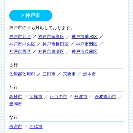
神戸市
神戸市の区も対応しております。
神戸市北区
／
神戸市須磨区
／
神戸市垂水区
／
神戸市中央区
／
神戸市長田区
／
神戸市灘区
／
神戸市西区
／
神戸市東灘区
／
神戸市兵庫区
さ行
佐用郡佐用町
／
三田市
／
宍粟市
／
洲本市
た行
高砂市
／
宝塚市
／
たつの市
／
丹波市
／
丹波篠山市
／
豊岡市
な行
西宮市
／
西脇市