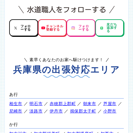
友だち
フォロ
チャンネル
フォロ
追加す
ーする
登録する
ーする
る
素早くあなたのお家へ駆けつけます！
兵庫県の出張対応エリア
あ行
相生市
／
明石市
／
赤穂郡上郡町
／
朝来市
／
芦屋市
／
尼崎市
／
淡路市
／
伊丹市
／
揖保郡太子町
／
小野市
か行