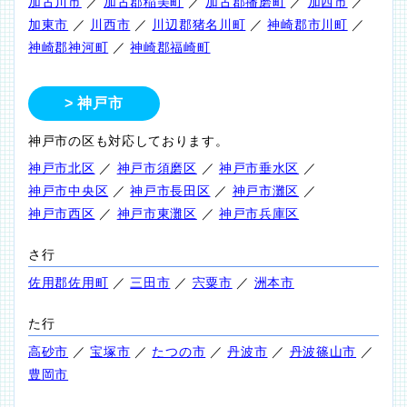
加古川市
／
加古郡稲美町
／
加古郡播磨町
／
加西市
／
加東市
／
川西市
／
川辺郡猪名川町
／
神崎郡市川町
／
神崎郡神河町
／
神崎郡福崎町
神戸市
神戸市の区も対応しております。
神戸市北区
／
神戸市須磨区
／
神戸市垂水区
／
神戸市中央区
／
神戸市長田区
／
神戸市灘区
／
神戸市西区
／
神戸市東灘区
／
神戸市兵庫区
さ行
佐用郡佐用町
／
三田市
／
宍粟市
／
洲本市
た行
高砂市
／
宝塚市
／
たつの市
／
丹波市
／
丹波篠山市
／
豊岡市