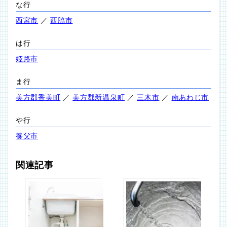
な行
西宮市
／
西脇市
は行
姫路市
ま行
美方郡香美町
／
美方郡新温泉町
／
三木市
／
南あわじ市
や行
養父市
関連記事