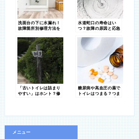
洗面台の下に水漏れ！
水道蛇口の寿命はい
故障箇所別修理方法を
つ？故障の原因と応急
徹底解説
処置を解説
「古いトイレは詰まり
糖尿病や高血圧の薬で
やすい」はホント？修
トイレはつまる？つま
理と交換で悩んだとき
りの予防策も解説【矢
は
野】
メニュー