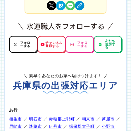
友だち
フォロ
チャンネル
フォロ
追加す
ーする
登録する
ーする
る
素早くあなたのお家へ駆けつけます！
兵庫県の出張対応エリア
あ行
相生市
／
明石市
／
赤穂郡上郡町
／
朝来市
／
芦屋市
／
尼崎市
／
淡路市
／
伊丹市
／
揖保郡太子町
／
小野市