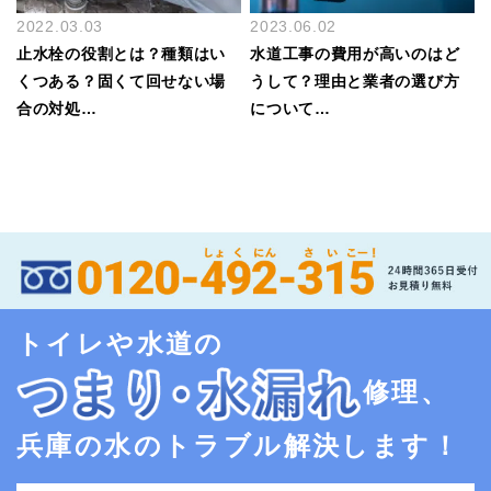
2022.03.03
2023.06.02
止水栓の役割とは？種類はい
水道工事の費用が高いのはど
くつある？固くて回せない場
うして？理由と業者の選び方
合の対処…
について…
トイレや水道の
修理、
兵庫の水のトラブル解決します！