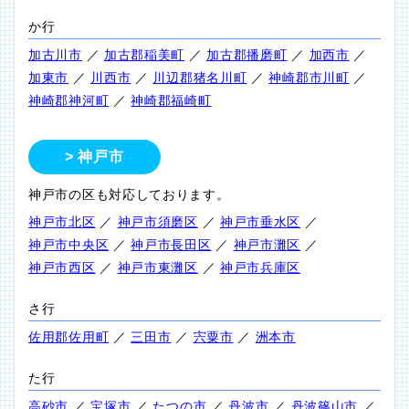
か行
加古川市
／
加古郡稲美町
／
加古郡播磨町
／
加西市
／
加東市
／
川西市
／
川辺郡猪名川町
／
神崎郡市川町
／
神崎郡神河町
／
神崎郡福崎町
神戸市
神戸市の区も対応しております。
神戸市北区
／
神戸市須磨区
／
神戸市垂水区
／
神戸市中央区
／
神戸市長田区
／
神戸市灘区
／
神戸市西区
／
神戸市東灘区
／
神戸市兵庫区
さ行
佐用郡佐用町
／
三田市
／
宍粟市
／
洲本市
た行
高砂市
／
宝塚市
／
たつの市
／
丹波市
／
丹波篠山市
／