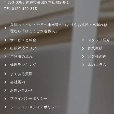
〒653-0053 神戸市長田区本庄町2-8-1
TEL
0120-492-315
兵庫のトイレ・台所の排水管のつまりやお風呂・水漏れ修
理なら「ひょうご水道職人」
サービスと料金
スタッフ紹介
出張対応エリア
作業実績
ご利用の流れ
お客様の声
修理ランキング
水のコラム
よくある質問
会社案内
お問い合わせ
プライバシーポリシー
ソーシャルメディアポリシー