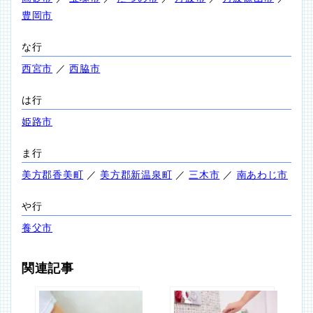
豊岡市
な行
西宮市
／
西脇市
は行
姫路市
ま行
美方郡香美町
／
美方郡新温泉町
／
三木市
／
南あわじ市
や行
養父市
関連記事