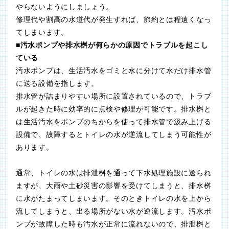
やらないようにしましょう。
修理代や割高の水道代が発生すれば、節約とは程遠くなっ
てしまいます。
■汚水ポンプや排水桝が何らかの原因でトラブルを起こし
ている
汚水ポンプは、生活汚水をゴミと水に分けて水だけ排水管
に送る設備を指します。
排水管が詰まりやすい場所に設置されているので、トラブ
ルが起きた時に効率的に点検や修理が可能です。排水桝と
は生活汚水をポンプのちからを使って排水管で汲み上げる
設備で、故障するとトイレの水が逆流してしまう可能性が
あります。
通常、トイレの水は排泄桝を通って下水処理施設に送られ
ますが、大雨や土砂災害の影響を受けてしまうと、排水桝
に水がたまってしまいます。そのときトイレの水を上から
流してしまうと、出る場所がない水が逆流します。汚水ポ
ンプが故障した時も汚水が正常に流れないので、排泄桝と