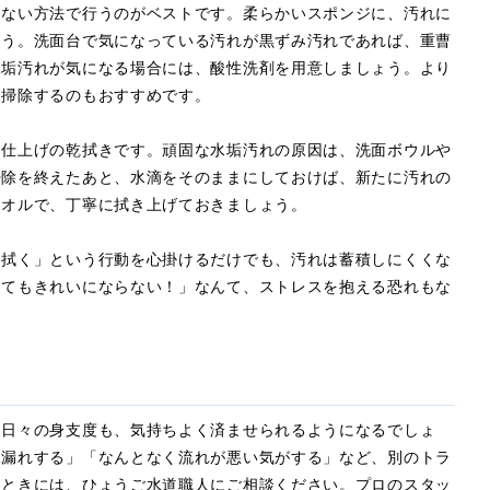
けない方法で行うのがベストです。柔らかいスポンジに、汚れに
ょう。洗面台で気になっている汚れが黒ずみ汚れであれば、重曹
水垢汚れが気になる場合には、酸性洗剤を用意しましょう。より
て掃除するのもおすすめです。
、仕上げの乾拭きです。頑固な水垢汚れの原因は、洗面ボウルや
掃除を終えたあと、水滴をそのままにしておけば、新たに汚れの
タオルで、丁寧に拭き上げておきましょう。
と拭く」という行動を心掛けるだけでも、汚れは蓄積しにくくな
ってもきれいにならない！」なんて、ストレスを抱える恐れもな
？
、日々の身支度も、気持ちよく済ませられるようになるでしょ
水漏れする」「なんとなく流れが悪い気がする」など、別のトラ
なときには、ひょうご水道職人にご相談ください。プロのスタッ