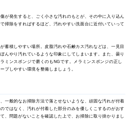
な傷が発生すると、ごく小さな汚れのもとが、その中に入り込ん
ジで掃除をすればするほど、汚れやすい洗面台に近付いていって
れが蓄積しやすい場所。皮脂汚れや石鹸カス汚れなどは、一見目
かぼんやり汚れているような印象にしてしまいます。また、曇り
ラミンスポンジで磨くのもNGです。メラミンスポンジの正し
キープしやすい環境を整備しましょう。
は、一般的なお掃除方法で落とせないような、頑固な汚れが付着
くのではなく、汚れが付着した部分のみを優しくこするのがおす
みて、問題がないことを確認した上で、お掃除に取り掛かりまし