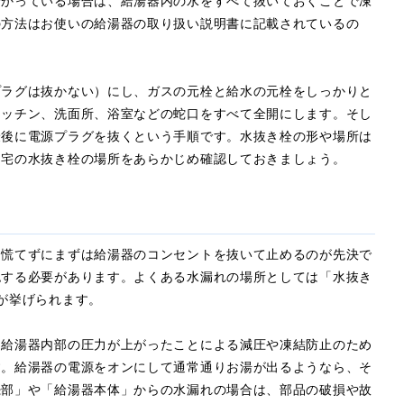
分かっている場合は、給湯器内の水をすべて抜いておくことで凍
の方法はお使いの給湯器の取り扱い説明書に記載されているの
プラグは抜かない）にし、ガスの元栓と給水の元栓をしっかりと
キッチン、洗面所、浴室などの蛇口をすべて全開にします。そし
最後に電源プラグを抜くという手順です。水抜き栓の形や場所は
自宅の水抜き栓の場所をあらかじめ確認しておきましょう。
、慌てずにまずは給湯器のコンセントを抜いて止めるのが先決で
認する必要があります。よくある水漏れの場所としては「水抜き
が挙げられます。
、給湯器内部の圧力が上がったことによる減圧や凍結防止のため
す。給湯器の電源をオンにして通常通りお湯が出るようなら、そ
続部」や「給湯器本体」からの水漏れの場合は、部品の破損や故