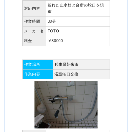
折れた止水栓と台所の蛇口を慎
対応内容
重…
作業時間
30分
メーカー名
TOTO
料金
￥80000
作業場所
兵庫県朝来市
作業内容
浴室蛇口交換