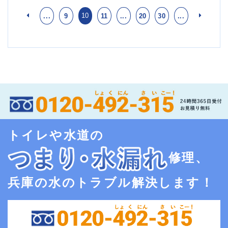
10
...
9
11
...
20
30
...
トイレや水道の
修理、
兵庫の水のトラブル解決します！