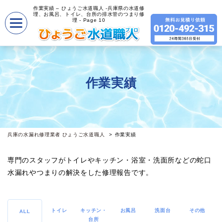
作業実績 – ひょうご水道職人 -兵庫県の水道修
理、お風呂、トイレ、台所の排水管のつまり修
理 - Page 10
作業実績
兵庫の水漏れ修理業者 ひょうご水道職人
作業実績
専門のスタッフがトイレやキッチン・浴室・洗面所などの蛇口
水漏れやつまりの解決をした修理報告です。
トイレ
キッチン・
お風呂
洗面台
その他
ALL
台所