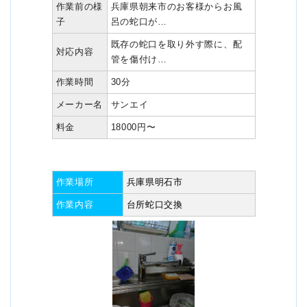
作業前の様
兵庫県朝来市のお客様からお風
子
呂の蛇口が…
既存の蛇口を取り外す際に、配
対応内容
管を傷付け…
作業時間
30分
メーカー名
サンエイ
料金
18000円〜
作業場所
兵庫県明石市
作業内容
台所蛇口交換