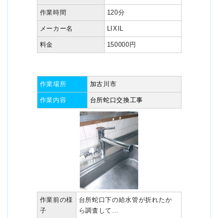
作業時間
120分
メーカー名
LIXIL
料金
150000円
作業場所
加古川市
作業内容
台所蛇口交換工事
作業前の様
台所蛇口下の給水管が折れたか
子
ら調査して…