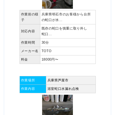
作業前の様
兵庫県明石市のお客様から台所
子
の蛇口が水…
既存の蛇口を慎重に取り外し
対応内容
蛇口…
作業時間
30分
メーカー名
TOTO
料金
18000円〜
作業場所
兵庫県芦屋市
作業内容
浴室蛇口水漏れ点検