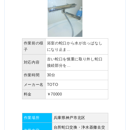
作業前の様
浴室の蛇口から水が出っぱなし
子
になり止ま…
古い蛇口を慎重に取り外し蛇口
対応内容
接続部分を…
作業時間
30分
メーカー名
TOTO
料金
￥70000
作業場所
兵庫県神戸市北区
台所蛇口交換・浄水器撤去交