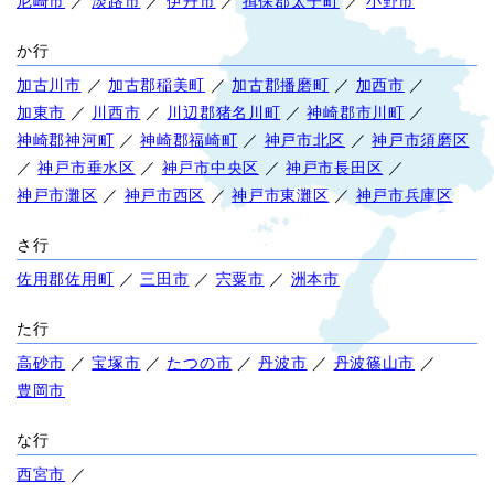
尼崎市
／
淡路市
／
伊丹市
／
揖保郡太子町
／
小野市
か行
加古川市
／
加古郡稲美町
／
加古郡播磨町
／
加西市
／
加東市
／
川西市
／
川辺郡猪名川町
／
神崎郡市川町
／
神崎郡神河町
／
神崎郡福崎町
／
神戸市北区
／
神戸市須磨区
／
神戸市垂水区
／
神戸市中央区
／
神戸市長田区
／
神戸市灘区
／
神戸市西区
／
神戸市東灘区
／
神戸市兵庫区
さ行
佐用郡佐用町
／
三田市
／
宍粟市
／
洲本市
た行
高砂市
／
宝塚市
／
たつの市
／
丹波市
／
丹波篠山市
／
豊岡市
な行
西宮市
／