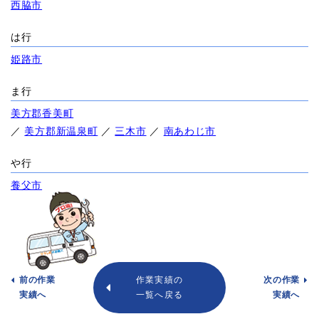
西脇市
は行
姫路市
ま行
美方郡香美町
／
美方郡新温泉町
／
三木市
／
南あわじ市
や行
養父市
前の作業
作業実績の
次の作業
実績へ
一覧へ戻る
実績へ