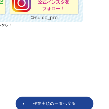
らから！
ら！
]
作業実績の
一覧へ戻る