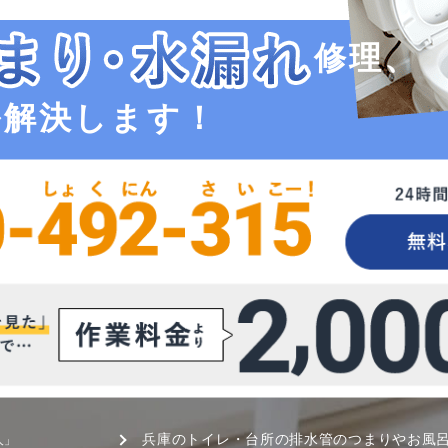
修理、
ル解決します！
兵庫のトイレ・台所の排水管のつまりやお風
人」