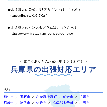
★水道職人の公式LINEアカウントはこちらから！
[
https://lin.ee/Xv7j7Ku
]
★水道職人のインスタグラムはこちらから！
[
https://www.instagram.com/suido_pro/
]
素早くあなたのお家へ駆けつけます！
兵庫県の出張対応エリア
あ行
相生市
／
明石市
／
赤穂郡上郡町
／
朝来市
／
芦屋市
／
尼崎市
／
淡路市
／
伊丹市
／
揖保郡太子町
／
小野市