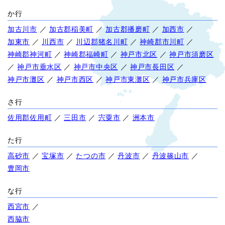
か行
加古川市
／
加古郡稲美町
／
加古郡播磨町
／
加西市
／
加東市
／
川西市
／
川辺郡猪名川町
／
神崎郡市川町
／
神崎郡神河町
／
神崎郡福崎町
／
神戸市北区
／
神戸市須磨区
／
神戸市垂水区
／
神戸市中央区
／
神戸市長田区
／
神戸市灘区
／
神戸市西区
／
神戸市東灘区
／
神戸市兵庫区
さ行
佐用郡佐用町
／
三田市
／
宍粟市
／
洲本市
た行
高砂市
／
宝塚市
／
たつの市
／
丹波市
／
丹波篠山市
／
豊岡市
な行
西宮市
／
西脇市