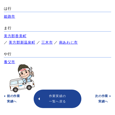
は行
姫路市
ま行
美方郡香美町
／
美方郡新温泉町
／
三木市
／
南あわじ市
や行
養父市
前の作業
作業実績の
次の作業
実績へ
一覧へ戻る
実績へ