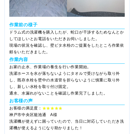
作業前の様子
ドラム式の洗濯機を購入したが、蛇口が干渉するためなんとか
してほしいとお電話をいただきお伺いしました。
現場の状況を確認し、壁ピタ水栓のご提案をしたところ作業依
頼をいただきました。
作業内容
お家の止水、作業場の養生を行い作業開始。
洗濯ホースを水が落ちないようにタオルで受けながら取り外
し、既存水栓を壁中の水道管を折らないように慎重に取り外
し、新しい水栓を取り付け固定。
通水、水漏れがないことを確認し作業完了しました。
お客様の声
お客様の満足度：
★★★★★
神戸市中央区籠池通 A様
洗濯機が使えずに困っていたので、当日に対応していただき洗
濯機が使えるようになり助かりました！