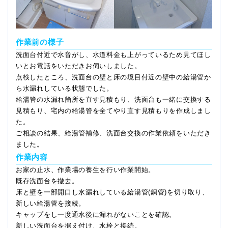
作業前の様子
洗面台付近で水音がし、水道料金も上がっているため見てほし
いとお電話をいただきお伺いしました。
点検したところ、洗面台の壁と床の境目付近の壁中の給湯管か
ら水漏れしている状態でした。
給湯管の水漏れ箇所を直す見積もり、洗面台も一緒に交換する
見積もり、宅内の給湯管を全てやり直す見積もりを作成しまし
た。
ご相談の結果、給湯管補修、洗面台交換の作業依頼をいただき
ました。
作業内容
お家の止水、作業場の養生を行い作業開始。
既存洗面台を撤去。
床と壁を一部開口し水漏れしている給湯管(銅管)を切り取り、
新しい給湯管を接続。
キャップをし一度通水後に漏れがないことを確認。
新しい洗面台を据え付け、水栓と接続。