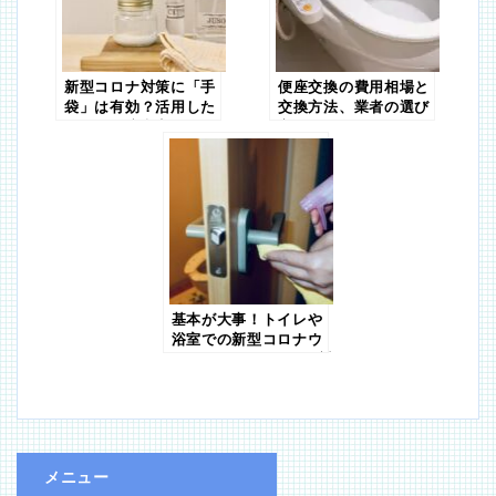
新型コロナ対策に「手
便座交換の費用相場と
袋」は有効？活用した
交換方法、業者の選び
い場面と注意点とは
方まとめ！
基本が大事！トイレや
浴室での新型コロナウ
ィルス（COVID-19）対
策
メニュー