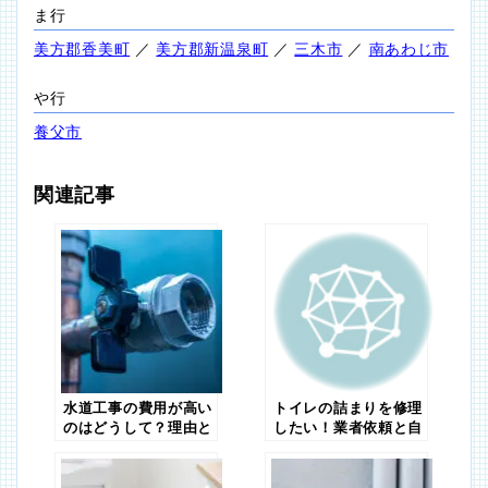
ま行
美方郡香美町
／
美方郡新温泉町
／
三木市
／
南あわじ市
や行
養父市
関連記事
水道工事の費用が高い
トイレの詰まりを修理
のはどうして？理由と
したい！業者依頼と自
業者の選び方について
力修理、気になる修理
解説
費用の差は？