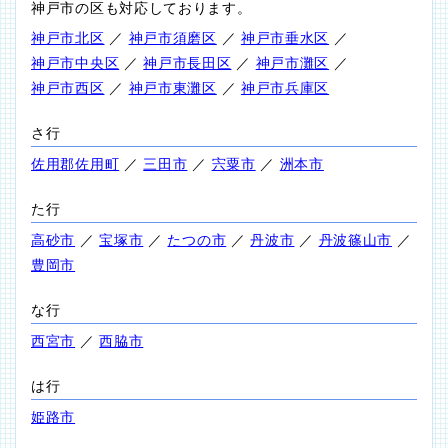
神戸市の区も対応しております。
神戸市北区
／
神戸市須磨区
／
神戸市垂水区
／
神戸市中央区
／
神戸市長田区
／
神戸市灘区
／
神戸市西区
／
神戸市東灘区
／
神戸市兵庫区
さ行
佐用郡佐用町
／
三田市
／
宍粟市
／
洲本市
た行
高砂市
／
宝塚市
／
たつの市
／
丹波市
／
丹波篠山市
／
豊岡市
な行
西宮市
／
西脇市
は行
姫路市