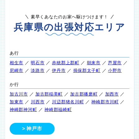
素早くあなたのお家へ駆けつけます！
兵庫県の出張対応エリア
あ行
相生市
／
明石市
／
赤穂郡上郡町
／
朝来市
／
芦屋市
／
尼崎市
／
淡路市
／
伊丹市
／
揖保郡太子町
／
小野市
か行
加古川市
／
加古郡稲美町
／
加古郡播磨町
／
加西市
／
加東市
／
川西市
／
川辺郡猪名川町
／
神崎郡市川町
／
神崎郡神河町
／
神崎郡福崎町
神戸市