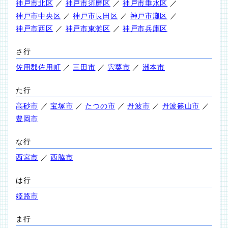
神戸市北区
／
神戸市須磨区
／
神戸市垂水区
／
神戸市中央区
／
神戸市長田区
／
神戸市灘区
／
神戸市西区
／
神戸市東灘区
／
神戸市兵庫区
さ行
佐用郡佐用町
／
三田市
／
宍粟市
／
洲本市
た行
高砂市
／
宝塚市
／
たつの市
／
丹波市
／
丹波篠山市
／
豊岡市
な行
西宮市
／
西脇市
は行
姫路市
ま行