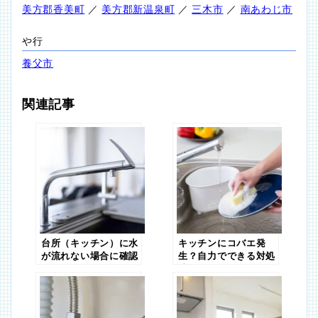
美方郡香美町
／
美方郡新温泉町
／
三木市
／
南あわじ市
や行
養父市
関連記事
台所（キッチン）に水
キッチンにコバエ発
が流れない場合に確認
生？自力でできる対処
したいこと
法！