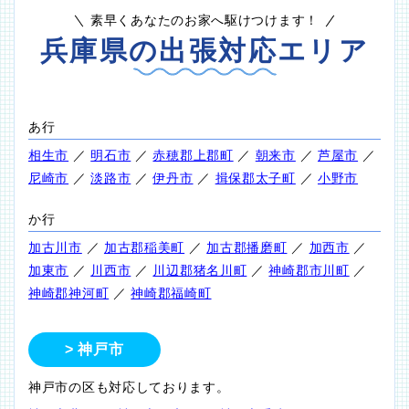
素早くあなたのお家へ駆けつけます！
兵庫県の出張対応エリア
あ行
相生市
／
明石市
／
赤穂郡上郡町
／
朝来市
／
芦屋市
／
尼崎市
／
淡路市
／
伊丹市
／
揖保郡太子町
／
小野市
か行
加古川市
／
加古郡稲美町
／
加古郡播磨町
／
加西市
／
加東市
／
川西市
／
川辺郡猪名川町
／
神崎郡市川町
／
神崎郡神河町
／
神崎郡福崎町
神戸市
神戸市の区も対応しております。