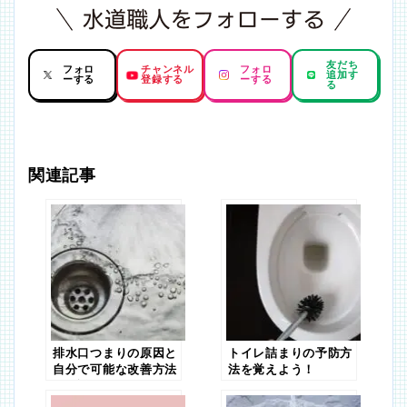
友だち
フォロ
チャンネル
フォロ
追加す
ーする
登録する
ーする
る
関連記事
排水口つまりの原因と
トイレ詰まりの予防方
自分で可能な改善方法
法を覚えよう！
を解説！